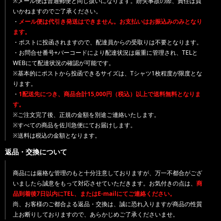
※メール便は普通郵便と同じ扱いになります。紛失事故の際、責任は負
いかねますのでご了承ください。
・
メール便は代引き発送はできません。お支払いはお振込みのみとなり
ます。
・ポストに投函されますので、配達員からの受取りは不要となります。
・お問合せ番号+バーコードにより配達状況は厳重に管理され、TELと
WEBにて配達状況の確認が可能です。
※基本的にポストから投函できるサイズは、Tシャツ1枚程度が限度とな
ります。
・
1配送先につき、商品合計15,000円（税込）以上で送料無料となりま
す。
※ご注文完了後、正規の金額を別途ご連絡いたします。
※すべての商品を佐川急便にてお届けします。
※送料は税込の金額となります。
返品・交換について
商品には厳格な管理のもと十分注意しておりますが、万一不都合がござ
いましたら誠意をもって対応させていただきます。お気付きの点は、
商
品到着後7日以内にTEL、またはE-mailにてご連絡ください。
尚、お客様のご都合よる返品・交換は、誠に恐れ入りますが商品の性質
上お断りしておりますので、あらかじめご了承くださいませ。