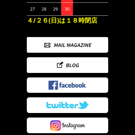
27
28
29
30
４/２６(日)は１８時閉店