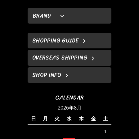
BRAND
SHOPPING GUIDE
OVERSEAS SHIPPING
SHOP INFO
CALENDAR
2026年8月
日
月
火
水
木
金
土
1