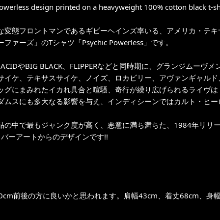
owerless design printed on a heavyweight 100% cotton black t-shi
な変態フロントマンであるギビーヘインズ率いる、アメリカ・テキ
ファーズ」のTシャツ「Psychic Powerless」です。
CH ACIDやBIG BLACK、FLIPPERなどと同時期に、グランジム
サイケ、テキサスサイケ、ノイズ、ロカビリー、アヴァンギャルド、フ
ッグにまみれたイカれ具合と喧騒、奇行が繰り広げられるライヴは
ダムスにも多大なる影響を与え、インディシーンではカルト・ヒーロ
中で最もジャンク度が高く、悪意に満ち満ちた、1984年リリース1stアルバム「Ps
カバーアートからのデザインです!!
0cm前後の方に良いかと思われます。肩幅43cm、着丈68cm、身幅