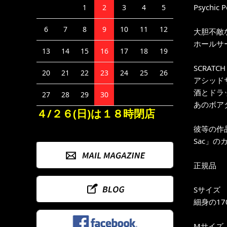
Psychic P
1
2
3
4
5
6
7
8
9
10
11
12
大胆不敵
ホールサー
13
14
15
16
17
18
19
SCRAT
20
21
22
23
24
25
26
アシッド
酒とドラ
27
28
29
30
あのボア
４/２６(日)は１８時閉店
彼等の作品の
Sac」の
正規品
Sサイズ
細身の17
Mサイズ