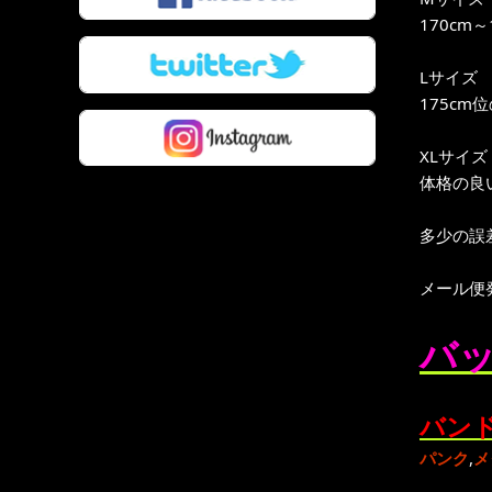
170cm
Lサイズ
175cm
XLサイズ
体格の良い
多少の誤
メール便
バッ
バンド
パンク
,
メ