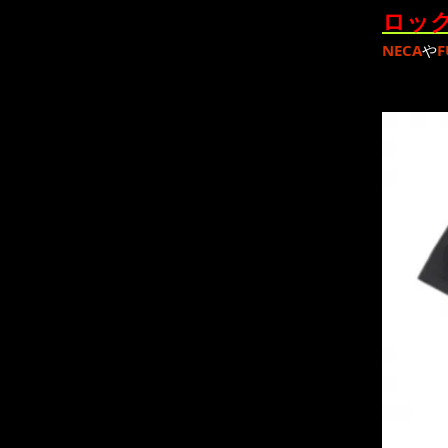
ロック
NECA
や
F