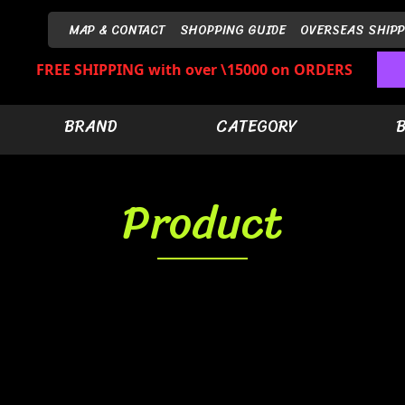
MAP & CONTACT
SHOPPING GUIDE
OVERSEAS SHIPP
FREE SHIPPING with over \15000 on ORDERS
BRAND
CATEGORY
Product