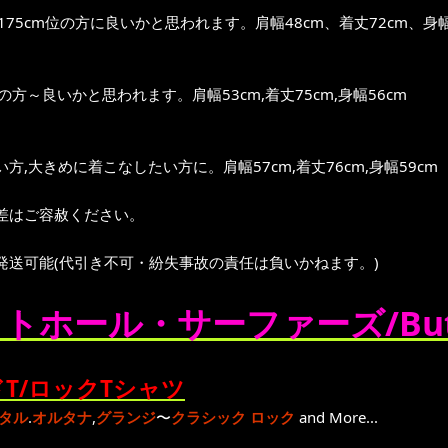
～175cm位の方に良いかと思われます。肩幅48cm、着丈72cm、身幅
位の方～良いかと思われます。肩幅53cm,着丈75cm,身幅56cm
方,大きめに着こなしたい方に。肩幅57cm,着丈76cm,身幅59cm
差はご容赦ください。
発送可能(代引き不可・紛失事故の責任は負いかねます。)
トホール・サーファーズ/Buttho
T/ロックTシャツ
タル
.
オルタナ
,
グランジ
〜
クラシック ロック
and More...