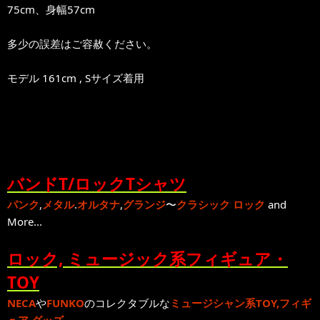
75cm、身幅57cm
多少の誤差はご容赦ください。
モデル 161cm , Sサイズ着用
バンドT/ロックTシャツ
パンク
,
メタル
.
オルタナ
,
グランジ
〜
クラシック ロック
and
More...
ロック, ミュージック系フィギュア・
TOY
NECA
や
FUNKO
のコレクタブルな
ミュージシャン系TOY,フィギ
ュア,グッズ