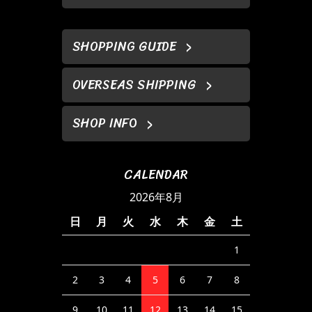
SHOPPING GUIDE
OVERSEAS SHIPPING
SHOP INFO
CALENDAR
2026年8月
日
月
火
水
木
金
土
1
2
3
4
5
6
7
8
9
10
11
12
13
14
15