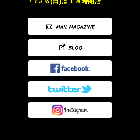
４/２６(日)は１８時閉店