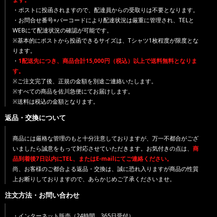
・ポストに投函されますので、配達員からの受取りは不要となります。
・お問合せ番号+バーコードにより配達状況は厳重に管理され、TELと
WEBにて配達状況の確認が可能です。
※基本的にポストから投函できるサイズは、Tシャツ1枚程度が限度とな
ります。
・
1配送先につき、商品合計15,000円（税込）以上で送料無料となりま
す。
※ご注文完了後、正規の金額を別途ご連絡いたします。
※すべての商品を佐川急便にてお届けします。
※送料は税込の金額となります。
返品・交換について
商品には厳格な管理のもと十分注意しておりますが、万一不都合がござ
いましたら誠意をもって対応させていただきます。お気付きの点は、
商
品到着後7日以内にTEL、またはE-mailにてご連絡ください。
尚、お客様のご都合よる返品・交換は、誠に恐れ入りますが商品の性質
上お断りしておりますので、あらかじめご了承くださいませ。
注文方法・お問い合わせ
・インターネット販売（24時間、365日受付）