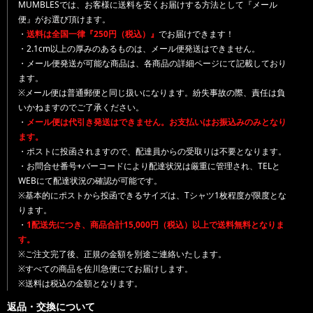
MUMBLESでは、お客様に送料を安くお届けする方法として『メール
便』がお選び頂けます。
・
送料は全国一律『250円（税込）』
でお届けできます！
・2.1cm以上の厚みのあるものは、メール便発送はできません。
・メール便発送が可能な商品は、各商品の詳細ページにて記載しており
ます。
※メール便は普通郵便と同じ扱いになります。紛失事故の際、責任は負
いかねますのでご了承ください。
・
メール便は代引き発送はできません。お支払いはお振込みのみとなり
ます。
・ポストに投函されますので、配達員からの受取りは不要となります。
・お問合せ番号+バーコードにより配達状況は厳重に管理され、TELと
WEBにて配達状況の確認が可能です。
※基本的にポストから投函できるサイズは、Tシャツ1枚程度が限度とな
ります。
・
1配送先につき、商品合計15,000円（税込）以上で送料無料となりま
す。
※ご注文完了後、正規の金額を別途ご連絡いたします。
※すべての商品を佐川急便にてお届けします。
※送料は税込の金額となります。
返品・交換について