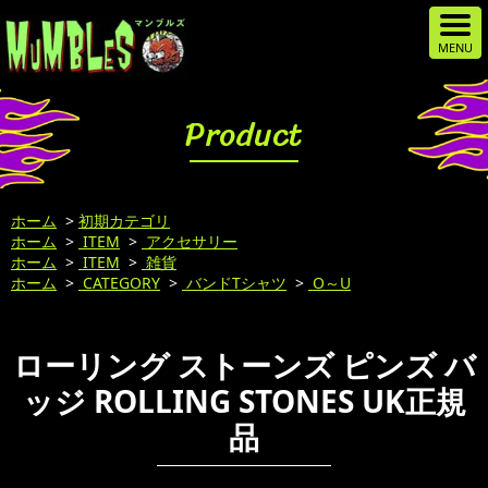
Product
ホーム
>
初期カテゴリ
ホーム
>
ITEM
>
アクセサリー
ホーム
>
ITEM
>
雑貨
ホーム
>
CATEGORY
>
バンドTシャツ
>
O～U
ローリング ストーンズ ピンズ バ
ッジ ROLLING STONES UK正規
品