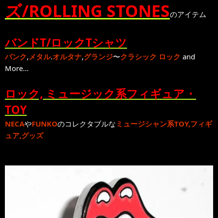
ズ/ROLLING STONES
のアイテム
バンドT/ロックTシャツ
パンク
,
メタル
.
オルタナ
,
グランジ
〜
クラシック ロック
and
More...
ロック, ミュージック系フィギュア・
TOY
NECA
や
FUNKO
のコレクタブルな
ミュージシャン系TOY,フィギ
ュア,グッズ