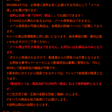
MUMBLESでは、お客様に送料を安くお届けする方法として『メール
便』がお選び頂けます。
・
送料は全国一律『250円（税込）』
でお届けできます！
・2.1cm以上の厚みのあるものは、メール便発送はできません。
・メール便発送が可能な商品は、各商品の詳細ページにて記載しており
ます。
※メール便は普通郵便と同じ扱いになります。紛失事故の際、責任は負
いかねますのでご了承ください。
・
メール便は代引き発送はできません。お支払いはお振込みのみとなり
ます。
・ポストに投函されますので、配達員からの受取りは不要となります。
・お問合せ番号+バーコードにより配達状況は厳重に管理され、TELと
WEBにて配達状況の確認が可能です。
※基本的にポストから投函できるサイズは、Tシャツ1枚程度が限度とな
ります。
・
1配送先につき、商品合計15,000円（税込）以上で送料無料となりま
す。
※ご注文完了後、正規の金額を別途ご連絡いたします。
※すべての商品を佐川急便にてお届けします。
※送料は税込の金額となります。