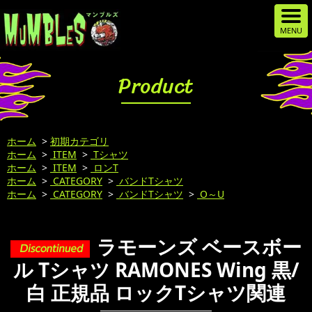
Product
ホーム
>
初期カテゴリ
ホーム
>
ITEM
>
Tシャツ
ホーム
>
ITEM
>
ロンT
ホーム
>
CATEGORY
>
バンドTシャツ
ホーム
>
CATEGORY
>
バンドTシャツ
>
O～U
ラモーンズ ベースボー
ル Tシャツ RAMONES Wing 黒/
白 正規品 ロックTシャツ関連