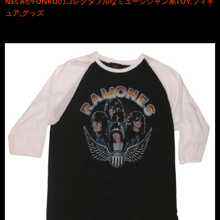
NECA
や
FUNKO
のコレクタブルな
ミュージシャン系TOY,フィギ
ュア,グッズ