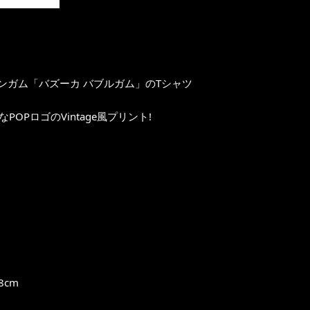
ガム「バズーカ バブルガム」のTシャツ
OPロゴのVintage風プリント!
8cm