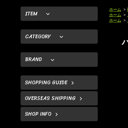
ホーム
>
ITEM
ホーム
>
ホーム
>
CATEGORY
BRAND
SHOPPING GUIDE
OVERSEAS SHIPPING
SHOP INFO