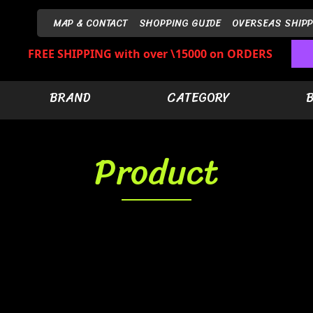
MAP & CONTACT
SHOPPING GUIDE
OVERSEAS SHIPP
FREE SHIPPING with over \15000 on ORDERS
BRAND
CATEGORY
Product