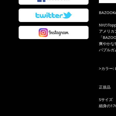
BAZOOKA
NYのTo
アメリカ
「BAZOOK
爽やかなS
バブルガム感
>カラー: L
正規品
Sサイズ
細身の17