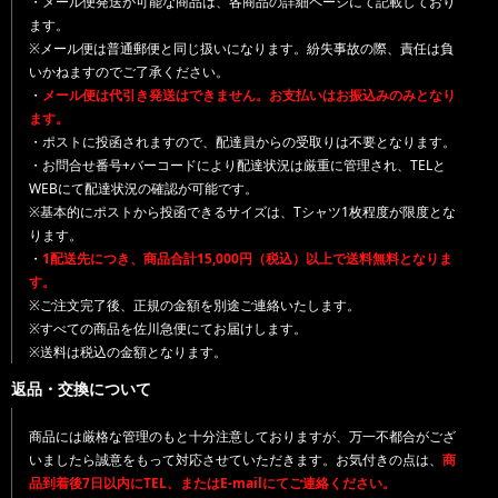
・メール便発送が可能な商品は、各商品の詳細ページにて記載しており
ます。
※メール便は普通郵便と同じ扱いになります。紛失事故の際、責任は負
いかねますのでご了承ください。
・
メール便は代引き発送はできません。お支払いはお振込みのみとなり
ます。
・ポストに投函されますので、配達員からの受取りは不要となります。
・お問合せ番号+バーコードにより配達状況は厳重に管理され、TELと
WEBにて配達状況の確認が可能です。
※基本的にポストから投函できるサイズは、Tシャツ1枚程度が限度とな
ります。
・
1配送先につき、商品合計15,000円（税込）以上で送料無料となりま
す。
※ご注文完了後、正規の金額を別途ご連絡いたします。
※すべての商品を佐川急便にてお届けします。
※送料は税込の金額となります。
返品・交換について
商品には厳格な管理のもと十分注意しておりますが、万一不都合がござ
いましたら誠意をもって対応させていただきます。お気付きの点は、
商
品到着後7日以内にTEL、またはE-mailにてご連絡ください。