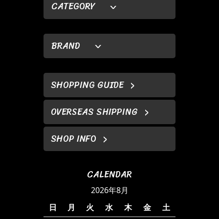
CATEGORY
BRAND
SHOPPING GUIDE
OVERSEAS SHIPPING
SHOP INFO
CALENDAR
2026年8月
日
月
火
水
木
金
土