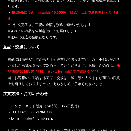
※基本的にポストから投函できるサイズは、Tシャツ1枚程度が限度とな
ります。
・
1配送先につき、商品合計15,000円（税込）以上で送料無料となりま
す。
※ご注文完了後、正規の金額を別途ご連絡いたします。
※すべての商品を佐川急便にてお届けします。
※送料は税込の金額となります。
返品・交換について
商品には厳格な管理のもと十分注意しておりますが、万一不都合がござ
いましたら誠意をもって対応させていただきます。お気付きの点は、
商
品到着後7日以内にTEL、またはE-mailにてご連絡ください。
尚、お客様のご都合よる返品・交換は、誠に恐れ入りますが商品の性質
上お断りしておりますので、あらかじめご了承くださいませ。
注文方法・お問い合わせ
・インターネット販売（24時間、365日受付）
・TEL / FAX：053-420-0728
・E-mail：info@mumbles.jp
お電話でのご注文・お問い合わせは下記の時間帯にお願いいたします。