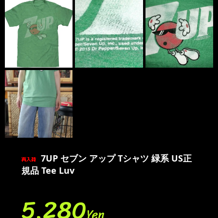
7UP セブン アップ Tシャツ 緑系 US正
規品 Tee Luv
5,280
Yen