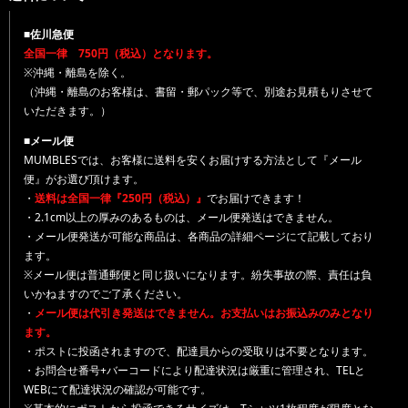
■佐川急便
全国一律 750円（税込）となります。
※沖縄・離島を除く。
（沖縄・離島のお客様は、書留・郵パック等で、別途お見積もりさせて
いただきます。）
■メール便
MUMBLESでは、お客様に送料を安くお届けする方法として『メール
便』がお選び頂けます。
・
送料は全国一律『250円（税込）』
でお届けできます！
・2.1cm以上の厚みのあるものは、メール便発送はできません。
・メール便発送が可能な商品は、各商品の詳細ページにて記載しており
ます。
※メール便は普通郵便と同じ扱いになります。紛失事故の際、責任は負
いかねますのでご了承ください。
・
メール便は代引き発送はできません。お支払いはお振込みのみとなり
ます。
・ポストに投函されますので、配達員からの受取りは不要となります。
・お問合せ番号+バーコードにより配達状況は厳重に管理され、TELと
WEBにて配達状況の確認が可能です。