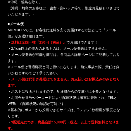
※沖縄・離島を除く。
（沖縄・離島のお客様は、書留・郵パック等で、別途お見積もりさせて
いただきます。）
■メール便
MUMBLESでは、お客様に送料を安くお届けする方法として『メール
便』がお選び頂けます。
・
送料は全国一律『250円（税込）』
でお届けできます！
・2.1cm以上の厚みのあるものは、メール便発送はできません。
・メール便発送が可能な商品は、各商品の詳細ページにて記載しており
ます。
※メール便は普通郵便と同じ扱いになります。紛失事故の際、責任は負
いかねますのでご了承ください。
・
メール便は代引き発送はできません。お支払いはお振込みのみとなり
ます。
・ポストに投函されますので、配達員からの受取りは不要となります。
・お問合せ番号+バーコードにより配達状況は厳重に管理され、TELと
WEBにて配達状況の確認が可能です。
※基本的にポストから投函できるサイズは、Tシャツ1枚程度が限度とな
ります。
・
1配送先につき、商品合計15,000円（税込）以上で送料無料となりま
す。