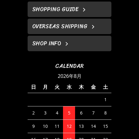
SHOPPING GUIDE
OVERSEAS SHIPPING
SHOP INFO
CALENDAR
2026年8月
日
月
火
水
木
金
土
1
2
3
4
5
6
7
8
9
10
11
12
13
14
15