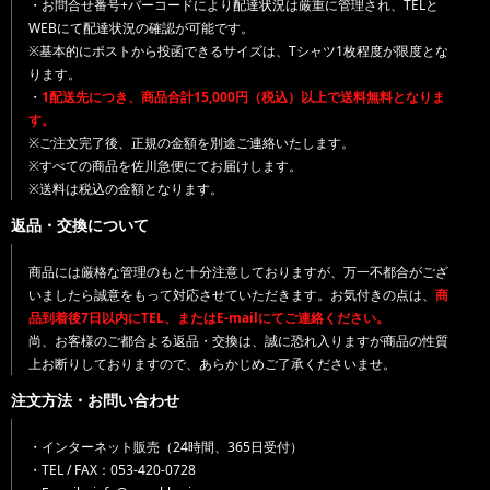
・お問合せ番号+バーコードにより配達状況は厳重に管理され、TELと
WEBにて配達状況の確認が可能です。
※基本的にポストから投函できるサイズは、Tシャツ1枚程度が限度とな
ります。
・
1配送先につき、商品合計15,000円（税込）以上で送料無料となりま
す。
※ご注文完了後、正規の金額を別途ご連絡いたします。
※すべての商品を佐川急便にてお届けします。
※送料は税込の金額となります。
返品・交換について
商品には厳格な管理のもと十分注意しておりますが、万一不都合がござ
いましたら誠意をもって対応させていただきます。お気付きの点は、
商
品到着後7日以内にTEL、またはE-mailにてご連絡ください。
尚、お客様のご都合よる返品・交換は、誠に恐れ入りますが商品の性質
上お断りしておりますので、あらかじめご了承くださいませ。
注文方法・お問い合わせ
・インターネット販売（24時間、365日受付）
・TEL / FAX：053-420-0728