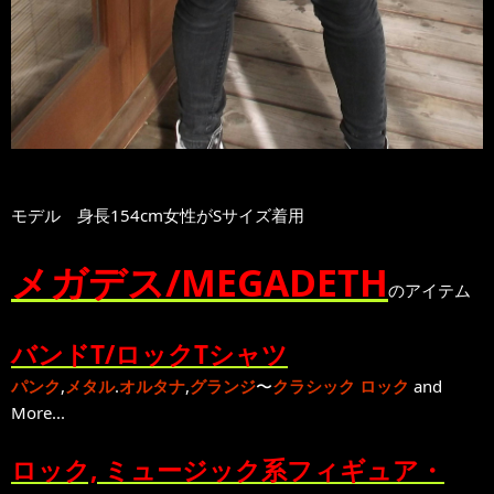
モデル 身長154cm女性がSサイズ着用
メガデス/MEGADETH
のアイテム
バンドT/ロックTシャツ
パンク
,
メタル
.
オルタナ
,
グランジ
〜
クラシック ロック
and
More...
ロック, ミュージック系フィギュア・