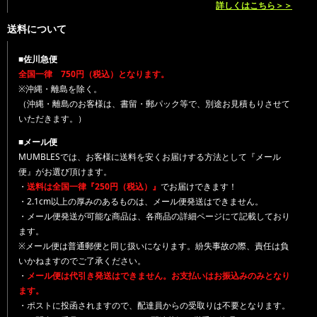
詳しくはこちら＞＞
送料について
■佐川急便
全国一律 750円（税込）となります。
※沖縄・離島を除く。
（沖縄・離島のお客様は、書留・郵パック等で、別途お見積もりさせて
いただきます。）
■メール便
MUMBLESでは、お客様に送料を安くお届けする方法として『メール
便』がお選び頂けます。
・
送料は全国一律『250円（税込）』
でお届けできます！
・2.1cm以上の厚みのあるものは、メール便発送はできません。
・メール便発送が可能な商品は、各商品の詳細ページにて記載しており
ます。
※メール便は普通郵便と同じ扱いになります。紛失事故の際、責任は負
いかねますのでご了承ください。
・
メール便は代引き発送はできません。お支払いはお振込みのみとなり
ます。
・ポストに投函されますので、配達員からの受取りは不要となります。