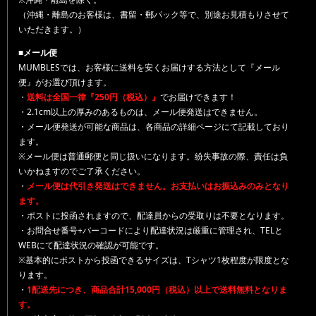
（沖縄・離島のお客様は、書留・郵パック等で、別途お見積もりさせて
いただきます。）
■メール便
MUMBLESでは、お客様に送料を安くお届けする方法として『メール
便』がお選び頂けます。
・
送料は全国一律『250円（税込）』
でお届けできます！
・2.1cm以上の厚みのあるものは、メール便発送はできません。
・メール便発送が可能な商品は、各商品の詳細ページにて記載しており
ます。
※メール便は普通郵便と同じ扱いになります。紛失事故の際、責任は負
いかねますのでご了承ください。
・
メール便は代引き発送はできません。お支払いはお振込みのみとなり
ます。
・ポストに投函されますので、配達員からの受取りは不要となります。
・お問合せ番号+バーコードにより配達状況は厳重に管理され、TELと
WEBにて配達状況の確認が可能です。
※基本的にポストから投函できるサイズは、Tシャツ1枚程度が限度とな
ります。
・
1配送先につき、商品合計15,000円（税込）以上で送料無料となりま
す。