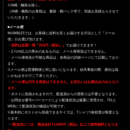
※沖縄・離島を除く。
（沖縄・離島のお客様は、書留・郵パック等で、別途お見積もりさせて
いただきます。）
■メール便
MUMBLESでは、お客様に送料を安くお届けする方法として『メール
便』がお選び頂けます。
・
送料は全国一律『250円（税込）』
でお届けできます！
・2.1cm以上の厚みのあるものは、メール便発送はできません。
・メール便発送が可能な商品は、各商品の詳細ページにて記載しており
ます。
※メール便は普通郵便と同じ扱いになります。紛失事故の際、責任は負
いかねますのでご了承ください。
・
メール便は代引き発送はできません。お支払いはお振込みのみとなり
ます。
・ポストに投函されますので、配達員からの受取りは不要となります。
・お問合せ番号+バーコードにより配達状況は厳重に管理され、TELと
WEBにて配達状況の確認が可能です。
※基本的にポストから投函できるサイズは、Tシャツ1枚程度が限度とな
ります。
・
1配送先につき、商品合計15,000円（税込）以上で送料無料となりま