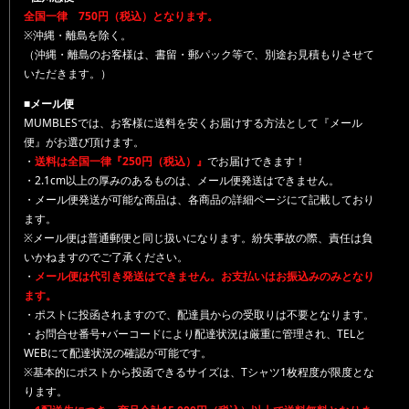
全国一律 750円（税込）となります。
※沖縄・離島を除く。
（沖縄・離島のお客様は、書留・郵パック等で、別途お見積もりさせて
いただきます。）
■メール便
MUMBLESでは、お客様に送料を安くお届けする方法として『メール
便』がお選び頂けます。
・
送料は全国一律『250円（税込）』
でお届けできます！
・2.1cm以上の厚みのあるものは、メール便発送はできません。
・メール便発送が可能な商品は、各商品の詳細ページにて記載しており
ます。
※メール便は普通郵便と同じ扱いになります。紛失事故の際、責任は負
いかねますのでご了承ください。
・
メール便は代引き発送はできません。お支払いはお振込みのみとなり
ます。
・ポストに投函されますので、配達員からの受取りは不要となります。
・お問合せ番号+バーコードにより配達状況は厳重に管理され、TELと
WEBにて配達状況の確認が可能です。
※基本的にポストから投函できるサイズは、Tシャツ1枚程度が限度とな
ります。