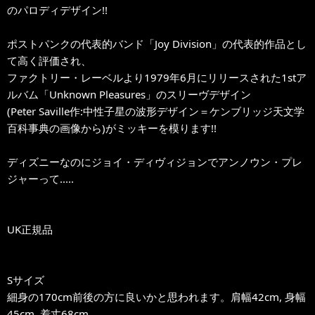
のパロディデザイン!!
ポストパンクの代表的バンド「Joy Division」の代表的作品とし
て高く評価され、
ファクトリー・レーベルより1979年6月にリリースされた1stア
ルバム「Unknown Pleasures」のスリーヴデザイン
(Peter Saville作:中性子星の波形デザイン＝ケンブリッジ天文学
百科事典の画像から)がミッキーを模ります!!
ディズニーなのにジョイ・ディヴィジョンでアンノウン・プレ
ジャーって.....
UK正規品
Sサイズ
細身の170cm前後の方に良いかと思われます。肩幅42cm, 身幅
45cm, 着丈68cm