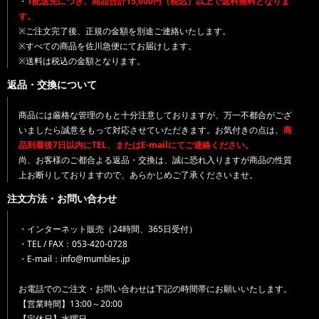
・
1配送先につき、商品合計15,000円（税込）以上で送料無料となりま
す。
※ご注文完了後、正規の金額を別途ご連絡いたします。
※すべての商品を佐川急便にてお届けします。
※送料は税込の金額となります。
返品・交換について
商品には厳格な管理のもと十分注意しておりますが、万一不都合がござ
いましたら誠意をもって対応させていただきます。お気付きの点は、
商
品到着後7日以内にTEL、またはE-mailにてご連絡ください。
尚、お客様のご都合よる返品・交換は、誠に恐れ入りますが商品の性質
上お断りしておりますので、あらかじめご了承くださいませ。
注文方法・お問い合わせ
・インターネット販売（24時間、365日受付）
・TEL / FAX：053-420-0728
・E-mail：info@mumbles.jp
お電話でのご注文・お問い合わせは下記の時間帯にお願いいたします。
【営業時間】13:00～20:00
【定休日】水曜日