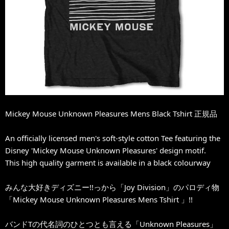
Mickey Mouse Unknown Pleasures Mens Black Tshirt 正規品
An officially licensed men's soft-style cotton Tee featuring the
Disney 'Mickey Mouse Unknown Pleasures' design motif.
This high quality garment is available in a black colourway
みんな大好きディズニー!!っから「Joy Division」のパロディ物
「Mickey Mouse Unknown Pleasures Mens Tshirt 」!!
バンドTの代名詞のひとつとも言える「Unknown Pleasures」