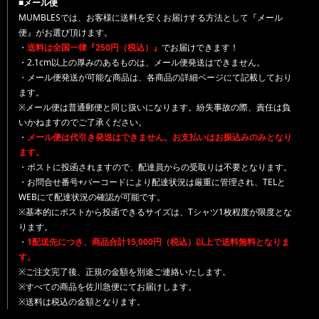
■メール便
MUMBLESでは、お客様に送料を安くお届けする方法として『メール
便』がお選び頂けます。
・
送料は全国一律『250円（税込）』
でお届けできます！
・2.1cm以上の厚みのあるものは、メール便発送はできません。
・メール便発送が可能な商品は、各商品の詳細ページにて記載しており
ます。
※メール便は普通郵便と同じ扱いになります。紛失事故の際、責任は負
いかねますのでご了承ください。
・
メール便は代引き発送はできません。お支払いはお振込みのみとなり
ます。
・ポストに投函されますので、配達員からの受取りは不要となります。
・お問合せ番号+バーコードにより配達状況は厳重に管理され、TELと
WEBにて配達状況の確認が可能です。
※基本的にポストから投函できるサイズは、Tシャツ1枚程度が限度とな
ります。
・
1配送先につき、商品合計15,000円（税込）以上で送料無料となりま
す。
※ご注文完了後、正規の金額を別途ご連絡いたします。
※すべての商品を佐川急便にてお届けします。
※送料は税込の金額となります。