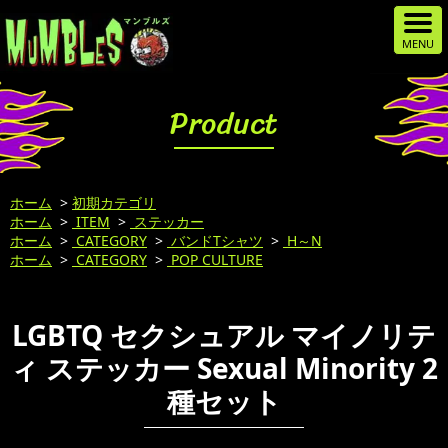
Product
ホーム
>
初期カテゴリ
ホーム
>
ITEM
>
ステッカー
ホーム
>
CATEGORY
>
バンドTシャツ
>
H～N
ホーム
>
CATEGORY
>
POP CULTURE
LGBTQ セクシュアル マイノリテ
ィ ステッカー Sexual Minority 2
種セット