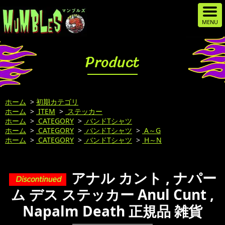
Product
ホーム
>
初期カテゴリ
ホーム
>
ITEM
>
ステッカー
ホーム
>
CATEGORY
>
バンドTシャツ
ホーム
>
CATEGORY
>
バンドTシャツ
>
A～G
ホーム
>
CATEGORY
>
バンドTシャツ
>
H～N
アナル カント , ナパー
ム デス ステッカー Anul Cunt ,
Napalm Death 正規品 雑貨