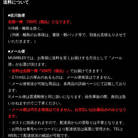
送料について
■佐川急便
全国一律 750円（税込）となります。
※沖縄・離島を除く。
（沖縄・離島のお客様は、書留・郵パック等で、別途お見積もりさせて
いただきます。）
■メール便
MUMBLESでは、お客様に送料を安くお届けする方法として『メール
便』がお選び頂けます。
・
送料は全国一律『250円（税込）』
でお届けできます！
・2.1cm以上の厚みのあるものは、メール便発送はできません。
・メール便発送が可能な商品は、各商品の詳細ページにて記載しており
ます。
※メール便は普通郵便と同じ扱いになります。紛失事故の際、責任は負
いかねますのでご了承ください。
・
メール便は代引き発送はできません。お支払いはお振込みのみとなり
ます。
・ポストに投函されますので、配達員からの受取りは不要となります。
・お問合せ番号+バーコードにより配達状況は厳重に管理され、TELと
WEBにて配達状況の確認が可能です。