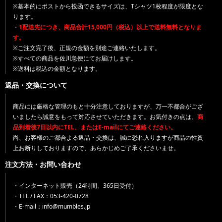
※基本的にポストから投函できるサイズは、Tシャツ1枚程度が限度とな
ります。
・
1配送先につき、商品合計15,000円（税込）以上で送料無料となりま
す。
※ご注文完了後、正規の金額を別途ご連絡いたします。
※すべての商品を佐川急便にてお届けします。
※送料は税込の金額となります。
返品・交換について
商品には厳格な管理のもと十分注意しておりますが、万一不都合がござ
いましたら誠意をもって対応させていただきます。お気付きの点は、
商
品到着後7日以内にTEL、またはE-mailにてご連絡ください。
尚、お客様のご都合よる返品・交換は、誠に恐れ入りますが商品の性質
上お断りしておりますので、あらかじめご了承くださいませ。
注文方法・お問い合わせ
・インターネット販売（24時間、365日受付）
・TEL / FAX：053-420-0728
・E-mail：info@mumbles.jp