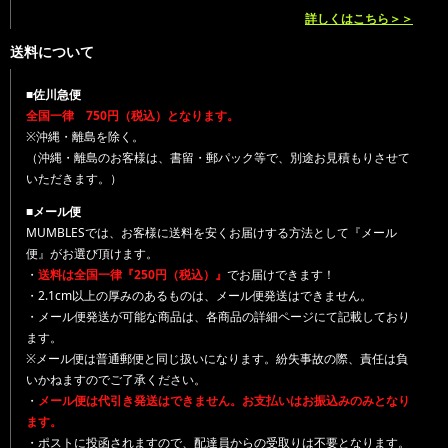
詳しくはこちら＞＞
送料について
■佐川急便
全国一律 750円（税込）となります。
※沖縄・離島を除く。
（沖縄・離島のお客様は、書留・郵パック等で、別途お見積もりさせて
いただきます。）
■メール便
MUMBLESでは、お客様に送料を安くお届けする方法として『メール
便』がお選び頂けます。
・
送料は全国一律『250円（税込）』
でお届けできます！
・2.1cm以上の厚みのあるものは、メール便発送はできません。
・メール便発送が可能な商品は、各商品の詳細ページにて記載しており
ます。
※メール便は普通郵便と同じ扱いになります。紛失事故の際、責任は負
いかねますのでご了承ください。
・
メール便は代引き発送はできません。お支払いはお振込みのみとなり
ます。
・ポストに投函されますので、配達員からの受取りは不要となります。