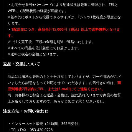
・お問合せ番号+バーコードにより配達状況は厳重に管理され、TELと
WEBにて配達状況の確認が可能です。
※基本的にポストから投函できるサイズは、Tシャツ1枚程度が限度とな
ります。
・
1配送先につき、商品合計15,000円（税込）以上で送料無料となりま
す。
※ご注文完了後、正規の金額を別途ご連絡いたします。
※すべての商品を佐川急便にてお届けします。
※送料は税込の金額となります。
返品・交換について
商品には厳格な管理のもと十分注意しておりますが、万一不都合がござ
いましたら誠意をもって対応させていただきます。お気付きの点は、
商
品到着後7日以内にTEL、またはE-mailにてご連絡ください。
尚、お客様のご都合よる返品・交換は、誠に恐れ入りますが商品の性質
上お断りしておりますので、あらかじめご了承くださいませ。
注文方法・お問い合わせ
・インターネット販売（24時間、365日受付）
・TEL / FAX：053-420-0728