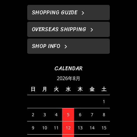
SHOPPING GUIDE
OVERSEAS SHIPPING
SHOP INFO
CALENDAR
2026年8月
日
月
火
水
木
金
土
1
2
3
4
5
6
7
8
9
10
11
12
13
14
15