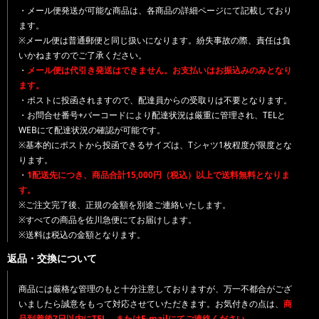
・メール便発送が可能な商品は、各商品の詳細ページにて記載しており
ます。
※メール便は普通郵便と同じ扱いになります。紛失事故の際、責任は負
いかねますのでご了承ください。
・
メール便は代引き発送はできません。お支払いはお振込みのみとなり
ます。
・ポストに投函されますので、配達員からの受取りは不要となります。
・お問合せ番号+バーコードにより配達状況は厳重に管理され、TELと
WEBにて配達状況の確認が可能です。
※基本的にポストから投函できるサイズは、Tシャツ1枚程度が限度とな
ります。
・
1配送先につき、商品合計15,000円（税込）以上で送料無料となりま
す。
※ご注文完了後、正規の金額を別途ご連絡いたします。
※すべての商品を佐川急便にてお届けします。
※送料は税込の金額となります。
返品・交換について
商品には厳格な管理のもと十分注意しておりますが、万一不都合がござ
いましたら誠意をもって対応させていただきます。お気付きの点は、
商
品到着後7日以内にTEL、またはE-mailにてご連絡ください。