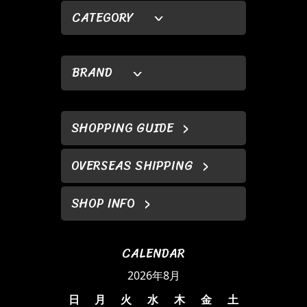
CATEGORY
BRAND
SHOPPING GUIDE
OVERSEAS SHIPPING
SHOP INFO
CALENDAR
2026年8月
日
月
火
水
木
金
土