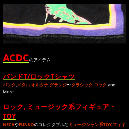
ACDC
のアイテム
バンドT/ロックTシャツ
パンク
,
メタル
.
オルタナ
,
グランジ
〜
クラシック ロック
and
More...
ロック, ミュージック系フィギュア・
TOY
NECA
や
FUNKO
のコレクタブルな
ミュージシャン系TOY,フィギ