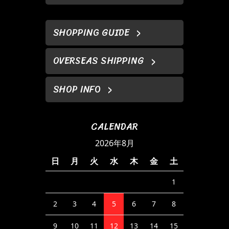
SHOPPING GUIDE
OVERSEAS SHIPPING
SHOP INFO
CALENDAR
2026年8月
日
月
火
水
木
金
土
1
2
3
4
5
6
7
8
9
10
11
12
13
14
15