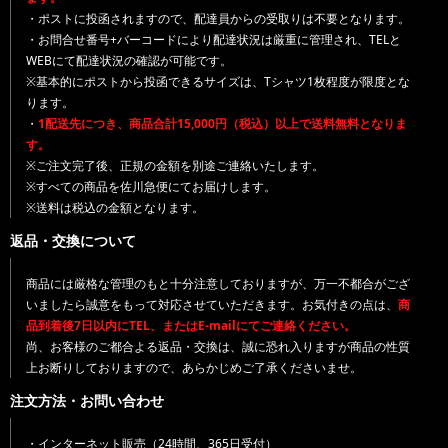
・ポストに投函されますので、配達員からの受取りは不要となります。
・お問合せ番号+バーコードにより配達状況は厳重に管理され、TELと
WEBにて配達状況の確認が可能です。
※基本的にポストから投函できるサイズは、Tシャツ1枚程度が限度とな
ります。
・
1配送先につき、商品合計15,000円（税込）以上で送料無料となりま
す。
※ご注文完了後、正規の金額を別途ご連絡いたします。
※すべての商品を佐川急便にてお届けします。
※送料は税込の金額となります。
返品・交換について
商品には厳格な管理のもと十分注意しておりますが、万一不都合がござ
いましたら誠意をもって対応させていただきます。お気付きの点は、
商
品到着後7日以内にTEL、またはE-mailにてご連絡ください。
尚、お客様のご都合よる返品・交換は、誠に恐れ入りますが商品の性質
上お断りしておりますので、あらかじめご了承くださいませ。
注文方法・お問い合わせ
・インターネット販売（24時間、365日受付）