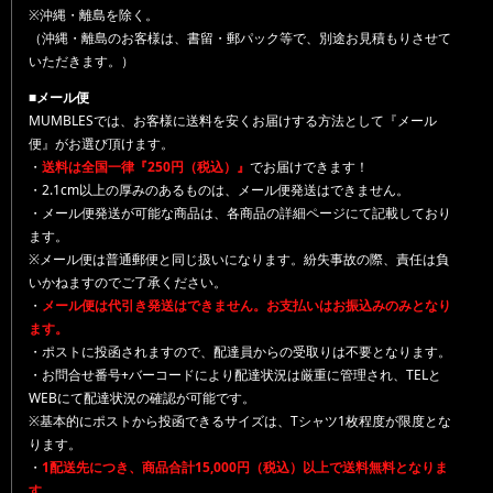
※沖縄・離島を除く。
（沖縄・離島のお客様は、書留・郵パック等で、別途お見積もりさせて
いただきます。）
■メール便
MUMBLESでは、お客様に送料を安くお届けする方法として『メール
便』がお選び頂けます。
・
送料は全国一律『250円（税込）』
でお届けできます！
・2.1cm以上の厚みのあるものは、メール便発送はできません。
・メール便発送が可能な商品は、各商品の詳細ページにて記載しており
ます。
※メール便は普通郵便と同じ扱いになります。紛失事故の際、責任は負
いかねますのでご了承ください。
・
メール便は代引き発送はできません。お支払いはお振込みのみとなり
ます。
・ポストに投函されますので、配達員からの受取りは不要となります。
・お問合せ番号+バーコードにより配達状況は厳重に管理され、TELと
WEBにて配達状況の確認が可能です。
※基本的にポストから投函できるサイズは、Tシャツ1枚程度が限度とな
ります。
・
1配送先につき、商品合計15,000円（税込）以上で送料無料となりま
す。