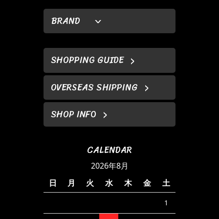
BRAND
SHOPPING GUIDE
OVERSEAS SHIPPING
SHOP INFO
CALENDAR
2026年8月
日
月
火
水
木
金
土
1