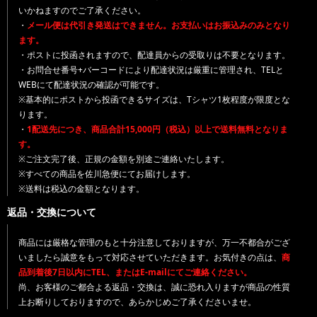
いかねますのでご了承ください。
・
メール便は代引き発送はできません。お支払いはお振込みのみとなり
ます。
・ポストに投函されますので、配達員からの受取りは不要となります。
・お問合せ番号+バーコードにより配達状況は厳重に管理され、TELと
WEBにて配達状況の確認が可能です。
※基本的にポストから投函できるサイズは、Tシャツ1枚程度が限度とな
ります。
・
1配送先につき、商品合計15,000円（税込）以上で送料無料となりま
す。
※ご注文完了後、正規の金額を別途ご連絡いたします。
※すべての商品を佐川急便にてお届けします。
※送料は税込の金額となります。
返品・交換について
商品には厳格な管理のもと十分注意しておりますが、万一不都合がござ
いましたら誠意をもって対応させていただきます。お気付きの点は、
商
品到着後7日以内にTEL、またはE-mailにてご連絡ください。
尚、お客様のご都合よる返品・交換は、誠に恐れ入りますが商品の性質
上お断りしておりますので、あらかじめご了承くださいませ。