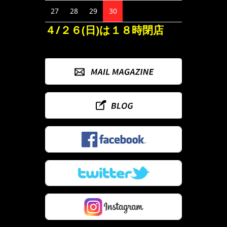
27
28
29
30
４/２６(日)は１８時閉店