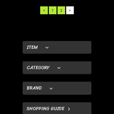
<
1
2
>
ITEM
CATEGORY
BRAND
SHOPPING GUIDE