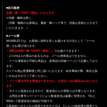
■佐川急便
全国一律 750円（税込）となります。
※沖縄・離島を除く。
（沖縄・離島のお客様は、書留・郵パック等で、別途お見積もりさせて
いただきます。）
■メール便
MUMBLESでは、お客様に送料を安くお届けする方法として『メール
便』がお選び頂けます。
・
送料は全国一律『250円（税込）』
でお届けできます！
・2.1cm以上の厚みのあるものは、メール便発送はできません。
・メール便発送が可能な商品は、各商品の詳細ページにて記載しており
ます。
※メール便は普通郵便と同じ扱いになります。紛失事故の際、責任は負
いかねますのでご了承ください。
・
メール便は代引き発送はできません。お支払いはお振込みのみとなり
ます。
・ポストに投函されますので、配達員からの受取りは不要となります。
・お問合せ番号+バーコードにより配達状況は厳重に管理され、TELと
WEBにて配達状況の確認が可能です。
※基本的にポストから投函できるサイズは、Tシャツ1枚程度が限度とな