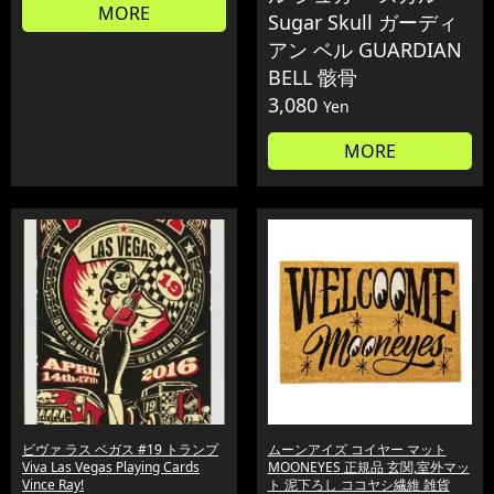
MORE
Sugar Skull ガーディ
アン ベル GUARDIAN
BELL 骸骨
3,080
Yen
MORE
ビヴァ ラス ベガス #19 トランプ
ムーンアイズ コイヤー マット
Viva Las Vegas Playing Cards
MOONEYES 正規品 玄関,室外マッ
Vince Ray!
ト 泥下ろし ココヤシ繊維 雑貨