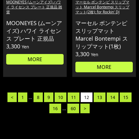
MOONEYES (ムーンアイズ) ハワ
マーセル ボンテンピ スリップマ
イ ライセンス プレート 正規品 雑
ット Marcel Bontempi スリップ
貨
マット(2枚): for Rockin' DJ
MOONEYES (ムーンア
マーセル ボンテンピ
イズ) ハワイ ライセン
スリップマット
ス プレート 正規品
Marcel Bontempi ス
3,300
リップマット(1枚)
Yen
3,300
Yen
MORE
MORE
<
1
...
8
9
10
11
12
13
14
15
16
...
60
>