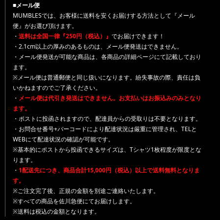
■メール便
MUMBLESでは、お客様に送料を安くお届けする方法として『メール
便』がお選び頂けます。
・
送料は全国一律『250円（税込）』
でお届けできます！
・2.1cm以上の厚みのあるものは、メール便発送はできません。
・メール便発送が可能な商品は、各商品の詳細ページにて記載しており
ます。
※メール便は普通郵便と同じ扱いになります。紛失事故の際、責任は負
いかねますのでご了承ください。
・
メール便は代引き発送はできません。お支払いはお振込みのみとなり
ます。
・ポストに投函されますので、配達員からの受取りは不要となります。
・お問合せ番号+バーコードにより配達状況は厳重に管理され、TELと
WEBにて配達状況の確認が可能です。
※基本的にポストから投函できるサイズは、Tシャツ1枚程度が限度とな
ります。
・
1配送先につき、商品合計15,000円（税込）以上で送料無料となりま
す。
※ご注文完了後、正規の金額を別途ご連絡いたします。
※すべての商品を佐川急便にてお届けします。
※送料は税込の金額となります。