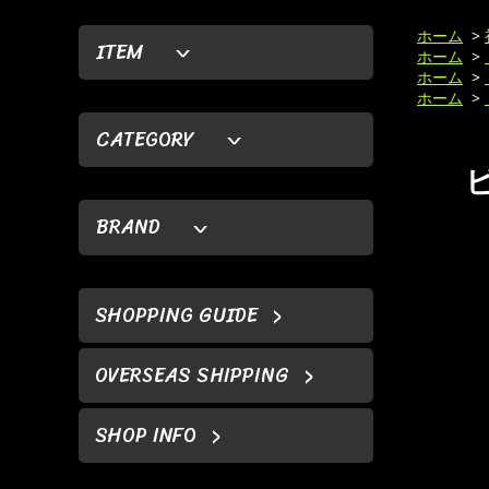
ホーム
>
ITEM
ホーム
>
ホーム
>
ホーム
>
CATEGORY
ビ
BRAND
SHOPPING GUIDE
OVERSEAS SHIPPING
SHOP INFO