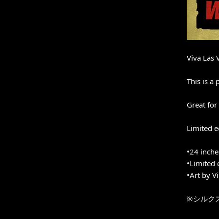
Viva Las 
This is a
Great for
Limited e
•24 inche
•Limited 
•Art by V
※シルク