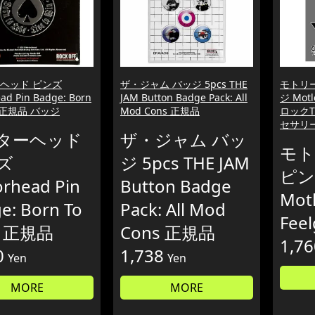
ヘッド ピンズ
ザ・ジャム バッジ 5pcs THE
モトリー
ad Pin Badge: Born
JAM Button Badge Pack: All
ジ Mot
se 正規品 バッジ
Mod Cons 正規品
ロックT
セサリ
ターヘッド
ザ・ジャム バッ
モト
ズ
ジ 5pcs THE JAM
ピン
rhead Pin
Button Badge
Motl
e: Born To
Pack: All Mod
Fee
e 正規品
Cons 正規品
1,76
0
1,738
Yen
Yen
MORE
MORE