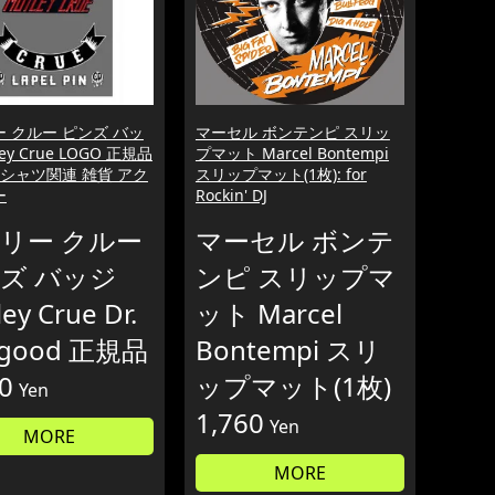
 クルー ピンズ バッ
マーセル ボンテンピ スリッ
ley Crue LOGO 正規品
プマット Marcel Bontempi
シャツ関連 雑貨 アク
スリップマット(1枚): for
ー
Rockin' DJ
リー クルー
マーセル ボンテ
ズ バッジ
ンピ スリップマ
ey Crue Dr.
ット Marcel
lgood 正規品
Bontempi スリ
0
ップマット(1枚)
Yen
1,760
Yen
MORE
MORE