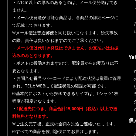
・
・2.1cm以上の厚みのあるものは、メール便発送はでき
ません。
・メール便発送が可能な商品は、各商品の詳細ページに
て記載しております。
※メール便は普通郵便と同じ扱いになります。紛失事故
の際、責任は負いかねますのでご了承ください。
・
メール便は代引き発送はできません。お支払いはお振
込みのみとなります。
Y
・ポストに投函されますので、配達員からの受取りは不
要となります。
・お問合せ番号+バーコードにより配達状況は厳重に管理
され、TELとWEBにて配達状況の確認が可能です。
※基本的にポストから投函できるサイズは、Tシャツ1枚
程度が限度となります。
・
1配送先につき、商品合計15,000円（税込）以上で送
料無料となります。
個
※ご注文完了後、正規の金額を別途ご連絡いたします。
※すべての商品を佐川急便にてお届けします。