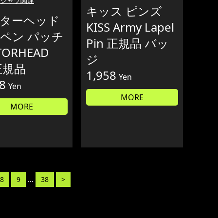
Tシャツ関連
キッス ピンズ
ターヘッド
KISS Army Lapel
ペン パッチ
Pin 正規品 バッ
TORHEAD
ジ
正規品
1,958
Yen
8
Yen
MORE
MORE
8
9
...
38
>