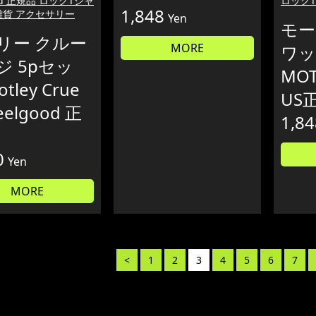
ood 正規品 ロックTシャ
ロック
1,848
雑貨 アクセサリー
Yen
モー
リー クルー
MORE
ワッ
ジ 5pセッ
MO
tley Crue
US
Feelgood 正
1,84
0
Yen
MORE
<
1
2
3
4
5
6
7