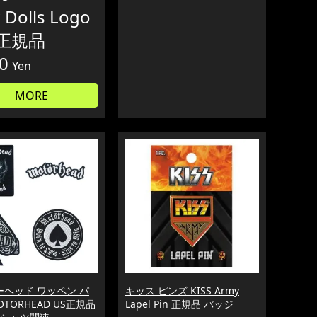
 Dolls Logo
 正規品
0
Yen
MORE
ーヘッド ワッペン パ
キッス ピンズ KISS Army
OTORHEAD US正規品
Lapel Pin 正規品 バッジ