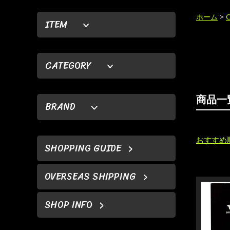
ホーム
>
ITEM
CATEGORY
商品一
BRAND
おすすめ
SHOPPING GUIDE
OVERSEAS SHIPPING
SHOP INFO