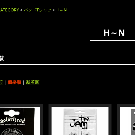
CATEGORY
>
バンドTシャツ
>
H～N
H～N
覧
順
|
価格順
|
新着順