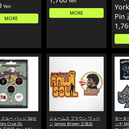
Yen
0
York
Yen
MORE
Pin
MORE
1,76
 クルー バッジ 5pセ
ジェームス ブラウン ワッペ
モータ
ey Crue Dr.
ン James Brown 正規品
ッチ M