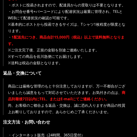
・ポストに投函されますので、配達員からの受取りは不要となります。
・お問合せ番号+バーコードにより配達状況は厳重に管理され、TELと
WEBにて配達状況の確認が可能です。
※基本的にポストから投函できるサイズは、Tシャツ1枚程度が限度とな
ります。
・
1配送先につき、商品合計15,000円（税込）以上で送料無料となりま
す。
※ご注文完了後、正規の金額を別途ご連絡いたします。
※すべての商品を佐川急便にてお届けします。
※送料は税込の金額となります。
返品・交換について
商品には厳格な管理のもと十分注意しておりますが、万一不都合がござ
いましたら誠意をもって対応させていただきます。お気付きの点は、
商
品到着後7日以内にTEL、またはE-mailにてご連絡ください。
尚、お客様のご都合よる返品・交換は、誠に恐れ入りますが商品の性質
上お断りしておりますので、あらかじめご了承くださいませ。
注文方法・お問い合わせ
・インターネット販売（24時間、365日受付）