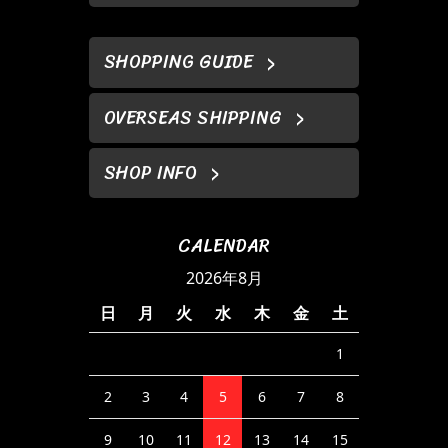
SHOPPING GUIDE
OVERSEAS SHIPPING
SHOP INFO
CALENDAR
2026年8月
日
月
火
水
木
金
土
1
2
3
4
5
6
7
8
9
10
11
12
13
14
15