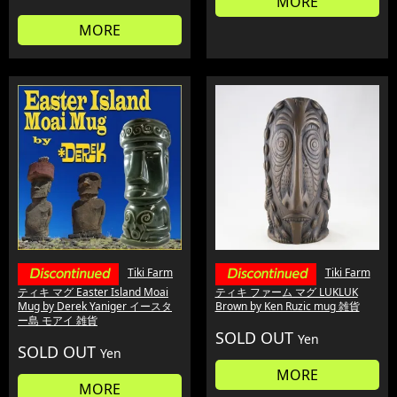
MORE
MORE
Tiki Farm
Tiki Farm
ティキ マグ Easter Island Moai
ティキ ファーム マグ LUKLUK
Mug by Derek Yaniger イースタ
Brown by Ken Ruzic mug 雑貨
ー島 モアイ 雑貨
SOLD OUT
Yen
SOLD OUT
Yen
MORE
MORE