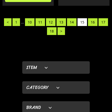
<
1
...
10
11
12
13
14
15
16
17
18
>
ITEM
CATEGORY
BRAND