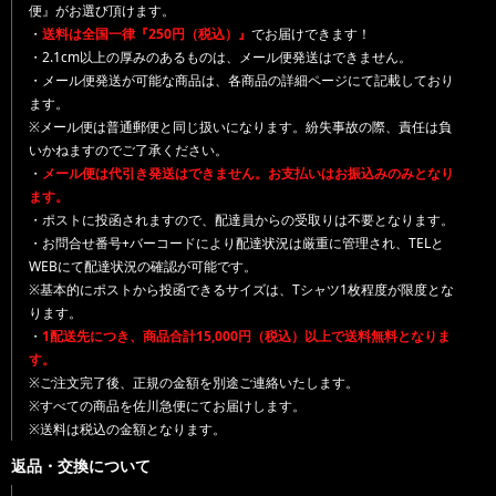
便』がお選び頂けます。
・
送料は全国一律『250円（税込）』
でお届けできます！
・2.1cm以上の厚みのあるものは、メール便発送はできません。
・メール便発送が可能な商品は、各商品の詳細ページにて記載しており
ます。
※メール便は普通郵便と同じ扱いになります。紛失事故の際、責任は負
いかねますのでご了承ください。
・
メール便は代引き発送はできません。お支払いはお振込みのみとなり
ます。
・ポストに投函されますので、配達員からの受取りは不要となります。
・お問合せ番号+バーコードにより配達状況は厳重に管理され、TELと
WEBにて配達状況の確認が可能です。
※基本的にポストから投函できるサイズは、Tシャツ1枚程度が限度とな
ります。
・
1配送先につき、商品合計15,000円（税込）以上で送料無料となりま
す。
※ご注文完了後、正規の金額を別途ご連絡いたします。
※すべての商品を佐川急便にてお届けします。
※送料は税込の金額となります。
返品・交換について