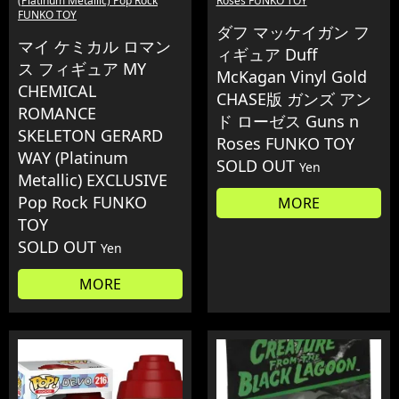
(Platinum Metallic) Pop Rock
Roses FUNKO TOY
FUNKO TOY
ダフ マッケイガン フ
マイ ケミカル ロマン
ィギュア Duff
ス フィギュア MY
McKagan Vinyl Gold
CHEMICAL
CHASE版 ガンズ アン
ROMANCE
ド ローゼス Guns n
SKELETON GERARD
Roses FUNKO TOY
WAY (Platinum
SOLD OUT
Yen
Metallic) EXCLUSIVE
Pop Rock FUNKO
MORE
TOY
SOLD OUT
Yen
MORE