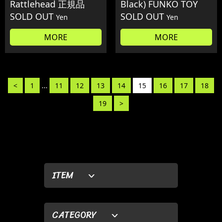
Rattlehead 正規品
Black) FUNKO TOY
SOLD OUT
SOLD OUT
Yen
Yen
MORE
MORE
<
1
...
11
12
13
14
15
16
17
18
19
>
ITEM
CATEGORY