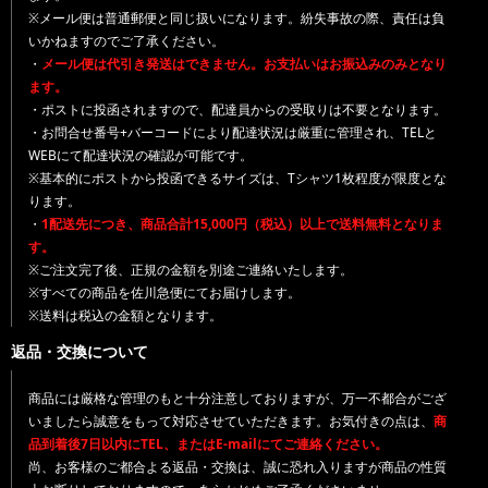
※メール便は普通郵便と同じ扱いになります。紛失事故の際、責任は負
いかねますのでご了承ください。
・
メール便は代引き発送はできません。お支払いはお振込みのみとなり
ます。
・ポストに投函されますので、配達員からの受取りは不要となります。
・お問合せ番号+バーコードにより配達状況は厳重に管理され、TELと
WEBにて配達状況の確認が可能です。
※基本的にポストから投函できるサイズは、Tシャツ1枚程度が限度とな
ります。
・
1配送先につき、商品合計15,000円（税込）以上で送料無料となりま
す。
※ご注文完了後、正規の金額を別途ご連絡いたします。
※すべての商品を佐川急便にてお届けします。
※送料は税込の金額となります。
返品・交換について
商品には厳格な管理のもと十分注意しておりますが、万一不都合がござ
いましたら誠意をもって対応させていただきます。お気付きの点は、
商
品到着後7日以内にTEL、またはE-mailにてご連絡ください。
尚、お客様のご都合よる返品・交換は、誠に恐れ入りますが商品の性質