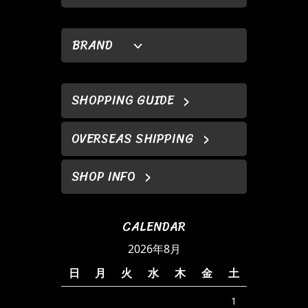
BRAND
SHOPPING GUIDE
OVERSEAS SHIPPING
SHOP INFO
CALENDAR
2026年8月
日
月
火
水
木
金
土
1