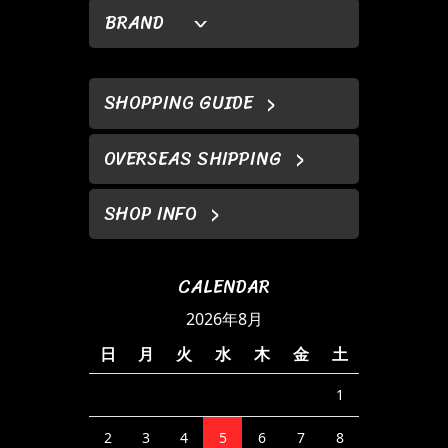
BRAND
SHOPPING GUIDE
OVERSEAS SHIPPING
SHOP INFO
CALENDAR
2026年8月
日
月
火
水
木
金
土
1
2
3
4
5
6
7
8