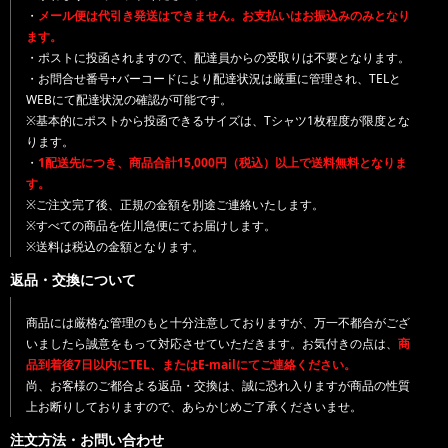
・
メール便は代引き発送はできません。お支払いはお振込みのみとなり
ます。
・ポストに投函されますので、配達員からの受取りは不要となります。
・お問合せ番号+バーコードにより配達状況は厳重に管理され、TELと
WEBにて配達状況の確認が可能です。
※基本的にポストから投函できるサイズは、Tシャツ1枚程度が限度とな
ります。
・
1配送先につき、商品合計15,000円（税込）以上で送料無料となりま
す。
※ご注文完了後、正規の金額を別途ご連絡いたします。
※すべての商品を佐川急便にてお届けします。
※送料は税込の金額となります。
返品・交換について
商品には厳格な管理のもと十分注意しておりますが、万一不都合がござ
いましたら誠意をもって対応させていただきます。お気付きの点は、
商
品到着後7日以内にTEL、またはE-mailにてご連絡ください。
尚、お客様のご都合よる返品・交換は、誠に恐れ入りますが商品の性質
上お断りしておりますので、あらかじめご了承くださいませ。
注文方法・お問い合わせ