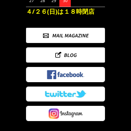
27
28
29
30
４/２６(日)は１８時閉店