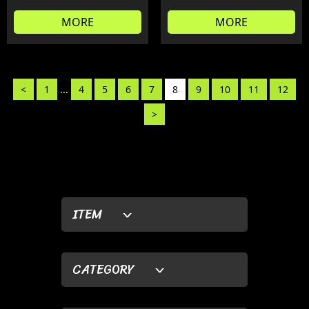
MORE
MORE
<
1
...
4
5
6
7
8
9
10
11
12
>
ITEM
CATEGORY