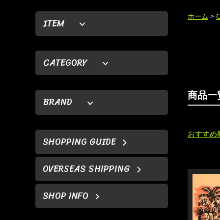
ホーム
>
ITEM
CATEGORY
商品一
BRAND
おすすめ
SHOPPING GUIDE
OVERSEAS SHIPPING
SHOP INFO