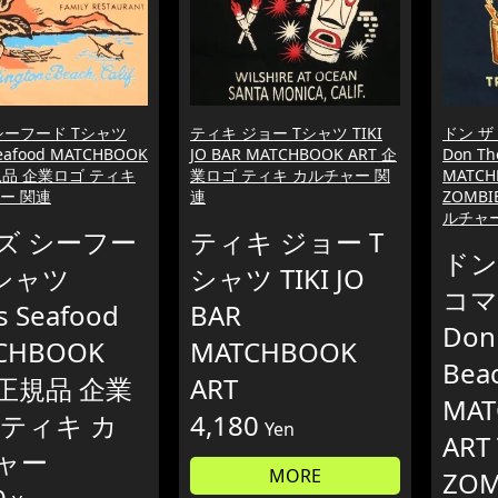
シーフード Tシャツ
ティキ ジョー Tシャツ TIKI
ドン ザ
Seafood MATCHBOOK
JO BAR MATCHBOOK ART 企
Don Th
規品 企業ロゴ ティキ
業ロゴ ティキ カルチャー 関
MATCH
ー 関連
連
ZOMB
ルチャ
ズ シーフー
ティキ ジョー T
ドン
Tシャツ
シャツ TIKI JO
コマ
s Seafood
BAR
Don
CHBOOK
MATCHBOOK
Bea
 正規品 企業
ART
MAT
 ティキ カ
4,180
Yen
ART 
ャー
MORE
ZOM