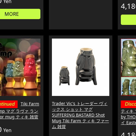
0
Yen
4,18
MORE
Trader Vic's トレーダー ヴィ
Tiki Farm
ックス ショット マグ
Vamp マグ ラヴァ ラン
ティキ マ
SUFFERING BASTARD Shot
hor mug ティキ 雑貨
by T
Mug Tiki Farm ティキ ファー
イ East
ム 雑貨
0
Yen
4,18