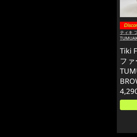
ティキ 
TUMUAK
Tiki
ファ
TUM
BRO
4,29