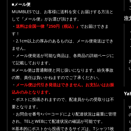
■メール便
MUMBLESでは、お客様に送料を安くお届けする方法と
注
して『メール便』がお選び頂けます。
・
送料は全国一律『250円（税込）』
でお届けできま
す！
・
・2.1cm以上の厚みのあるものは、メール便発送はでき
ません。
・メール便発送が可能な商品は、各商品の詳細ページに
て記載しております。
※メール便は普通郵便と同じ扱いになります。紛失事故
の際、責任は負いかねますのでご了承ください。
・
メール便は代引き発送はできません。お支払いはお振
込みのみとなります。
Y
・ポストに投函されますので、配達員からの受取りは不
要となります。
・お問合せ番号+バーコードにより配達状況は厳重に管理
され、TELとWEBにて配達状況の確認が可能です。
※基本的にポストから投函できるサイズは、Tシャツ1枚