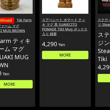
スアベシート ポマード ティ
ステディ
Tiki Farm
キ マグ 茶 SUAVECITO
ツ Stead
ファーム マグ
POMADE TIKI Mug ボックス
I MUG BROWN
ステ
入り 雑貨
 Farm ティキ
ジン
4,290
Yen
ーム マグ
Stea
MORE
UAKI MUG
Tiki
WN
4,29
0
Yen
MORE