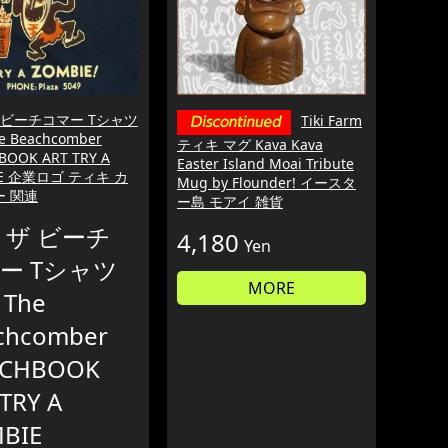
 ビーチコマー Tシャツ
Tiki Farm
e Beachcomber
ティキ マグ Kava Kava
BOOK ART TRY A
Easter Island Moai Tribute
IE 企業ロゴ ティキ カ
Mug by Flounder! イースタ
ー 関連
ー島 モアイ 雑貨
 ザ ビーチ
4,180
Yen
ー Tシャツ
MORE
 The
chcomber
CHBOOK
TRY A
BIE