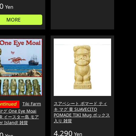
0
Yen
MORE
スアベシート ポマード ティ
Tiki Farm
キ マグ 黄 SUAVECITO
グ One Eye Moai
POMADE TIKI Mug ボックス
HOR イースター島 モア
入り 雑貨
er Island! 雑貨
4,290
0
Yen