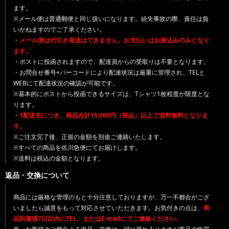
ます。
※メール便は普通郵便と同じ扱いになります。紛失事故の際、責任は負
いかねますのでご了承ください。
・
メール便は代引き発送はできません。お支払いはお振込みのみとなり
ます。
・ポストに投函されますので、配達員からの受取りは不要となります。
・お問合せ番号+バーコードにより配達状況は厳重に管理され、TELと
WEBにて配達状況の確認が可能です。
※基本的にポストから投函できるサイズは、Tシャツ1枚程度が限度とな
ります。
・
1配送先につき、商品合計15,000円（税込）以上で送料無料となりま
す。
※ご注文完了後、正規の金額を別途ご連絡いたします。
※すべての商品を佐川急便にてお届けします。
※送料は税込の金額となります。
返品・交換について
商品には厳格な管理のもと十分注意しておりますが、万一不都合がござ
いましたら誠意をもって対応させていただきます。お気付きの点は、
商
品到着後7日以内にTEL、またはE-mailにてご連絡ください。