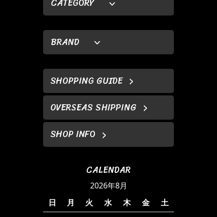
CATEGORY
BRAND
SHOPPING GUIDE
OVERSEAS SHIPPING
SHOP INFO
CALENDAR
2026年8月
日
月
火
水
木
金
土