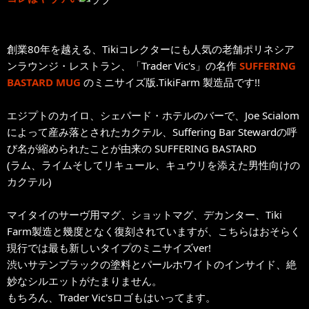
創業80年を越える、Tikiコレクターにも人気の老舗ポリネシア
ンラウンジ・レストラン、「Trader Vic's」の名作
SUFFERING
BASTARD MUG
のミニサイズ版.TikiFarm 製造品です!!
エジプトのカイロ、シェパード・ホテルのバーで、Joe Scialom
によって産み落とされたカクテル、Suffering Bar Stewardの呼
び名が縮められたことが由来の SUFFERING BASTARD
(ラム、ライムそしてリキュール、キュウリを添えた男性向けの
カクテル)
マイタイのサーヴ用マグ、ショットマグ、デカンター、Tiki
Farm製造と幾度となく復刻されていますが、こちらはおそらく
現行では最も新しいタイプのミニサイズver!
渋いサテンブラックの塗料とパールホワイトのインサイド、絶
妙なシルエットがたまりません。
もちろん、Trader Vic'sロゴもはいってます。