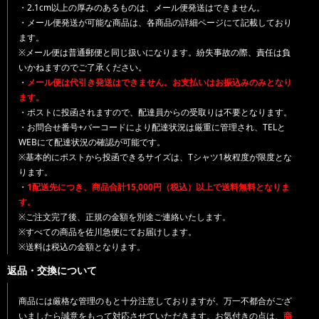
・2.1cm以上の厚みのあるものは、メール便発送はできません。
・メール便発送が可能な商品は、各商品の詳細ページにて記載しており
ます。
※メール便は普通郵便と同じ扱いになります。紛失事故の際、責任は負
いかねますのでご了承ください。
・
メール便は代引き発送はできません。お支払いはお振込みのみとなり
ます。
・ポストに投函されますので、配達員からの受取りは不要となります。
・お問合せ番号+バーコードにより配達状況は厳重に管理され、TELと
WEBにて配達状況の確認が可能です。
※基本的にポストから投函できるサイズは、Tシャツ1枚程度が限度とな
ります。
・
1配送先につき、商品合計15,000円（税込）以上で送料無料となりま
す。
※ご注文完了後、正規の金額を別途ご連絡いたします。
※すべての商品を佐川急便にてお届けします。
※送料は税込の金額となります。
返品・交換について
商品には厳格な管理のもと十分注意しておりますが、万一不都合がござ
いましたら誠意をもって対応させていただきます。お気付きの点は、
商