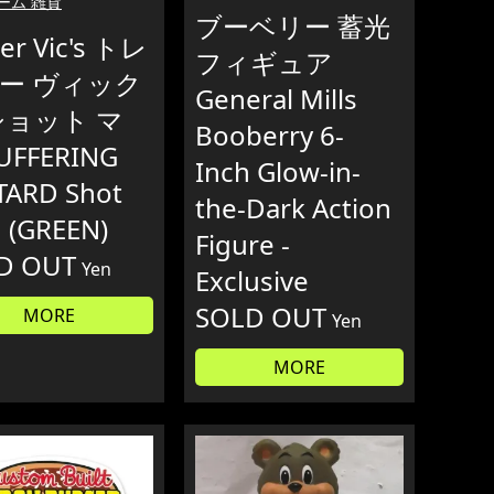
ーム 雑貨
ブーベリー 蓄光
er Vic's トレ
フィギュア
ー ヴィック
General Mills
ショット マ
Booberry 6-
UFFERING
Inch Glow-in-
TARD Shot
the-Dark Action
 (GREEN)
Figure -
D OUT
Yen
Exclusive
SOLD OUT
MORE
Yen
MORE