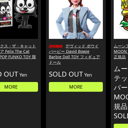
クス・ザ・キャット
デヴィッド ボウイ
ムーン
Felix The Cat
バービー David Bowie
MOON
 POP FUNKO TOY 限
Barbie Doll TOY フィギュア
正規品
ドール
ムー
D OUT
SOLD OUT
Yen
Yen
テッ
バー
MORE
MORE
MOO
規品
SOL