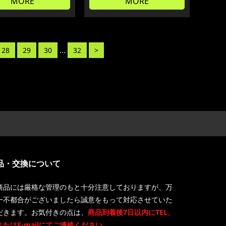
MORE
MORE
28
29
30
...
32
>
品・交換について
商品には厳格な管理のもと十分注意しておりますが、万
一不都合がございましたら誠意をもって対応させていた
だきます。お気付きの点は、
商品到着後7日以内にTEL、
またはE-mailにてご連絡ください。