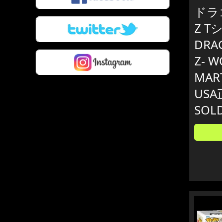
ドラ
Z T
DRA
Z- 
MART
US
SOL