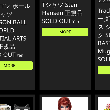
キ ファ
Tシャツ Stan
ゴン ボール
Trad
Hansen 正規品
シャツ
ーダ
SOLD OUT
GON BALL
Yen
ス 
WORLD
MORE
グ S
IAL ARTS
BAS
A正規品
Mug
D OUT
Yen
SOL
MORE