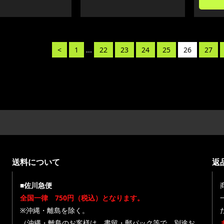
<
1
...
22
23
24
25
26
27
送料について
返
■佐川急便
全国一律 750円（税込）となります。
※沖縄・離島を除く。
（沖縄・離島のお客様は、書留・郵パック等で、別途お