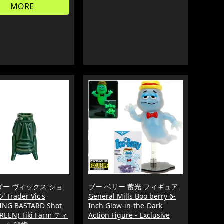
MORE
ダー ヴィックス ショ
ブー ベリー 蓄光 フィギュア
Trader Vic's
General Mills Boo berry 6-
ING BASTARD Shot
Inch Glow-in-the-Dark
REEN) Tiki Farm ティ
Action Figure - Exclusive