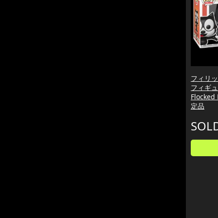
フィリッ
フィギュア 
Flocked
定品
SOL