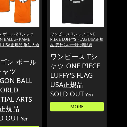
 ボール Z Tシャツ
ワンピース Tシャツ ONE
 BALL Z- KAME
PIECE LUFFY'S FLAG USA正規
OL USA正規品 亀仙人道
品 麦わらの一味 海賊旗
ワンピース Tシ
ゴン ボール
ャツ ONE PIECE
Tシャツ
LUFFY'S FLAG
GON BALL
USA正規品
WORLD
SOLD OUT
Yen
TIAL ARTS
MORE
A正規品
D OUT
Yen