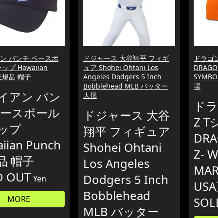
ン パンチ ベースボ
ドジャース 大谷翔平 フィギ
ドラゴン
ップ Hawaiian
ュア Shohei Ohtani Los
DRAGON
 正規品 帽子
Angeles Dodgers 5 Inch
SYMB
Bobblehead MLB バッター
場
イアン パン
人形
ドラ
ベースボール
ドジャース 大谷
Z 
ップ
翔平 フィギュア
DRA
iian Punch
Shohei Ohtani
Z- 
品 帽子
Los Angeles
MAR
D OUT
Dodgers 5 Inch
Yen
US
Bobblehead
MORE
SOL
MLB バッター