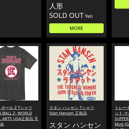
人形
SOLD OUT
Yen
MORE
ボール Z Tシャツ
スタン ハンセン Tシャツ
トレー
 BALL Z- WORLD
Stan Hansen 正規品
ット マグ 
L ARTS USA正規品 天
SUFFER
スタン ハンセン
会
Mug (G