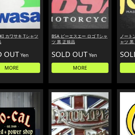
AKI カワサキ Tシャツ
BSA ビーエスエー ロゴ Tシャ
ノートン
品
ツ 黒 正規品
ャツ 黒
D OUT
SOLD OUT
SOL
Yen
Yen
MORE
MORE