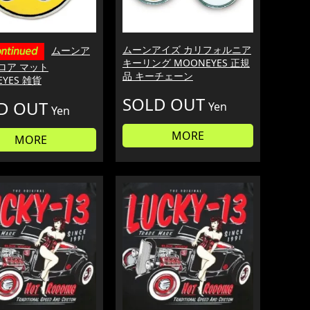
ムーンアイズ カリフォルニア
ムーンア
キーリング MOONEYES 正規
ロア マット
品 キーチェーン
YES 雑貨
SOLD OUT
D OUT
Yen
Yen
MORE
MORE