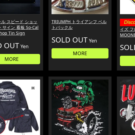
ャル スピード ショッ
TRIUMPH トライアンフ ベル
 サイン 看板 So-Cal
トバックル
イズ フ
hop Tin Sign
MOONE
SOLD OUT
Yen
D OUT
SOL
Yen
MORE
MORE