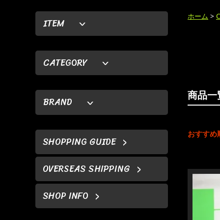
ホーム
>
ITEM
CATEGORY
商品一
BRAND
おすすめ
SHOPPING GUIDE
OVERSEAS SHIPPING
SHOP INFO