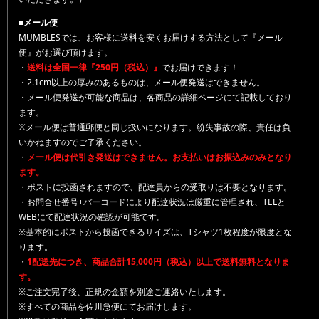
■メール便
MUMBLESでは、お客様に送料を安くお届けする方法として『メール
便』がお選び頂けます。
・
送料は全国一律『250円（税込）』
でお届けできます！
・2.1cm以上の厚みのあるものは、メール便発送はできません。
・メール便発送が可能な商品は、各商品の詳細ページにて記載しており
ます。
※メール便は普通郵便と同じ扱いになります。紛失事故の際、責任は負
いかねますのでご了承ください。
・
メール便は代引き発送はできません。お支払いはお振込みのみとなり
ます。
・ポストに投函されますので、配達員からの受取りは不要となります。
・お問合せ番号+バーコードにより配達状況は厳重に管理され、TELと
WEBにて配達状況の確認が可能です。
※基本的にポストから投函できるサイズは、Tシャツ1枚程度が限度とな
ります。
・
1配送先につき、商品合計15,000円（税込）以上で送料無料となりま
す。
※ご注文完了後、正規の金額を別途ご連絡いたします。
※すべての商品を佐川急便にてお届けします。