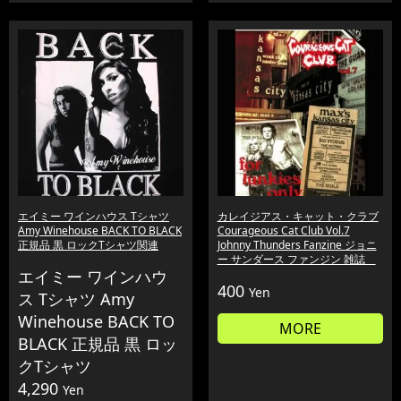
エイミー ワインハウス Tシャツ
カレイジアス・キャット・クラブ
Amy Winehouse BACK TO BLACK
Courageous Cat Club Vol.7
正規品 黒 ロックTシャツ関連
Johnny Thunders Fanzine ジョニ
ー サンダース ファンジン 雑誌
エイミー ワインハウ
400
Yen
ス Tシャツ Amy
Winehouse BACK TO
MORE
BLACK 正規品 黒 ロッ
クTシャツ
4,290
Yen