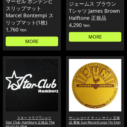
マーセル ボンテンピ
ジェームス ブラウン
スリップマット
Tシャツ James Brown
Marcel Bontempi ス
Halftone 正規品
リップマット(1枚)
4,290
Yen
1,760
Yen
MORE
MORE
スター クラブ Tシャツ
サン レコード ティン サイン 正規
Star Club, Hamburg 正規品 The
品 看板 Sun Record Logo Tin Sign
BEATLES 関連