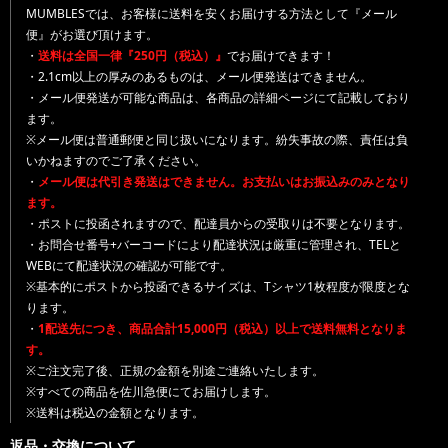
MUMBLESでは、お客様に送料を安くお届けする方法として『メール
便』がお選び頂けます。
・
送料は全国一律『250円（税込）』
でお届けできます！
・2.1cm以上の厚みのあるものは、メール便発送はできません。
・メール便発送が可能な商品は、各商品の詳細ページにて記載しており
ます。
※メール便は普通郵便と同じ扱いになります。紛失事故の際、責任は負
いかねますのでご了承ください。
・
メール便は代引き発送はできません。お支払いはお振込みのみとなり
ます。
・ポストに投函されますので、配達員からの受取りは不要となります。
・お問合せ番号+バーコードにより配達状況は厳重に管理され、TELと
WEBにて配達状況の確認が可能です。
※基本的にポストから投函できるサイズは、Tシャツ1枚程度が限度とな
ります。
・
1配送先につき、商品合計15,000円（税込）以上で送料無料となりま
す。
※ご注文完了後、正規の金額を別途ご連絡いたします。
※すべての商品を佐川急便にてお届けします。
※送料は税込の金額となります。
返品・交換について