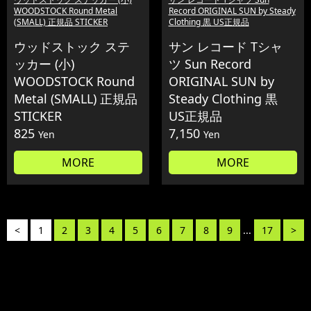
WOODSTOCK Round Metal
Record ORIGINAL SUN by Steady
(SMALL) 正規品 STICKER
Clothing 黒 US正規品
ウッドストック ステ
サン レコード Tシャ
ッカー (小)
ツ Sun Record
WOODSTOCK Round
ORIGINAL SUN by
Metal (SMALL) 正規品
Steady Clothing 黒
STICKER
US正規品
825
7,150
Yen
Yen
MORE
MORE
<
1
2
3
4
5
6
7
8
9
...
17
>