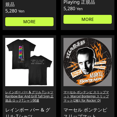
Playing 正規品
規品
5,280
Yen
5,280
Yen
MORE
MORE
レインボー バー & グリル Tシャツ
マーセル ボンテンピ スリップマ
Rainbow Bar And Grill Tall Sign 正
ット Marcel Bontempi スリップ
規品 ロックTシャツ関連
マット(2枚): for Rockin' DJ
レインボー バー & グ
マーセル ボンテンピ
リル Tシャツ
スリップマット