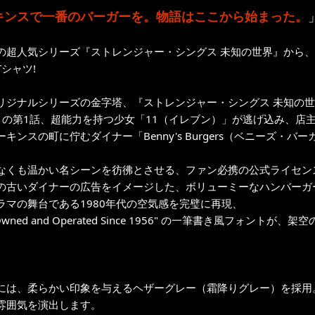
キンスで一番のバーガーを。物語はここから始まった。
flixの超人気シリーズ『ストレンジャー・シングス 未知の世界』か
シャツ!
lixオリジナルシリーズの金字塔、『ストレンジャー・シングス 未知の
1の第1話、超能力を持つ少女「11（イレブン）」が逃げ込み、店
ーキンスの町に佇むダイナー「Benny's Burgers（ベニーズ
なくも温かい名シーンを彷彿とさせる、ファン必携の公式ライセン
の古いダイナーの広告をイメージした、ボリューミーなハンバーガ
ラマの舞台である1980年代の空気感を完璧に再現、
ly Owned and Operated Since 1956" の一筆書き風
には、柔らかい印象を与えるヘザーグレー（霜降りグレー）を採用
雰囲気を演出します。