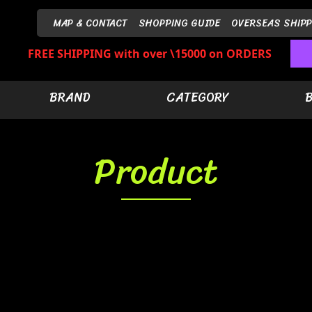
MAP & CONTACT
SHOPPING GUIDE
OVERSEAS SHIPP
FREE SHIPPING with over \15000 on ORDERS
BRAND
CATEGORY
Product