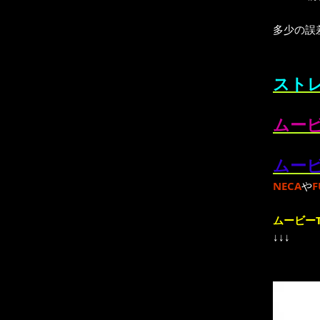
多少の誤
ストレ
ムービ
ムービ
NECA
や
F
ムービーT
↓↓↓