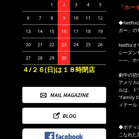
1
2
3
4
5
「
ホー
6
7
8
9
10
11
12
◆Net
ガー」のT
13
14
15
16
17
18
19
20
21
22
23
24
25
26
Netf
シーズン
27
28
29
30
——。ホ
４/２６(日)は１８時閉店
劇中の切
アメリカ
ルは、ド
"Fami
ィテール
◆ボディ
こなれた