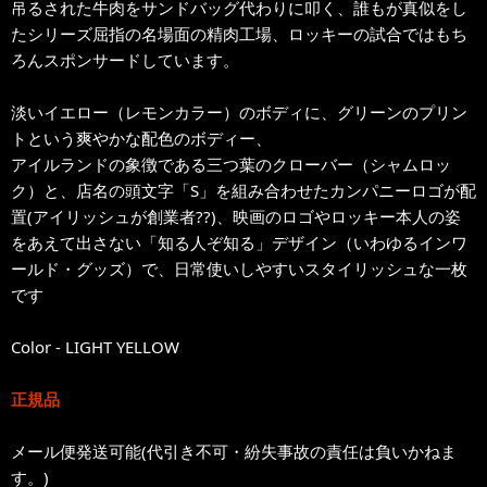
吊るされた牛肉をサンドバッグ代わりに叩く、誰もが真似をし
たシリーズ屈指の名場面の精肉工場、ロッキーの試合ではもち
ろんスポンサードしています。
淡いイエロー（レモンカラー）のボディに、グリーンのプリン
トという爽やかな配色のボディー、
アイルランドの象徴である三つ葉のクローバー（シャムロッ
ク）と、店名の頭文字「S」を組み合わせたカンパニーロゴが配
置(アイリッシュが創業者??)、映画のロゴやロッキー本人の姿
をあえて出さない「知る人ぞ知る」デザイン（いわゆるインワ
ールド・グッズ）で、日常使いしやすいスタイリッシュな一枚
です
Color - LIGHT YELLOW
正規品
メール便発送可能(代引き不可・紛失事故の責任は負いかねま
す。)