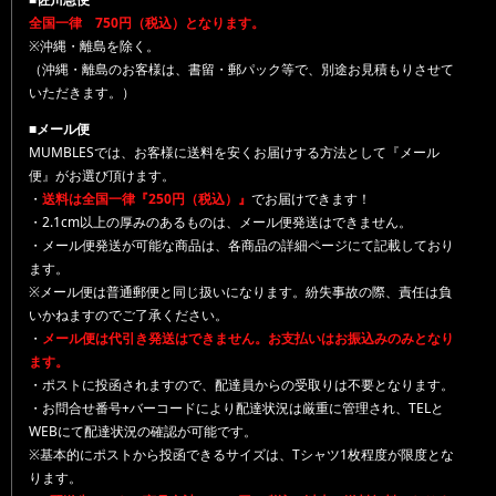
全国一律 750円（税込）となります。
※沖縄・離島を除く。
（沖縄・離島のお客様は、書留・郵パック等で、別途お見積もりさせて
いただきます。）
■メール便
MUMBLESでは、お客様に送料を安くお届けする方法として『メール
便』がお選び頂けます。
・
送料は全国一律『250円（税込）』
でお届けできます！
・2.1cm以上の厚みのあるものは、メール便発送はできません。
・メール便発送が可能な商品は、各商品の詳細ページにて記載しており
ます。
※メール便は普通郵便と同じ扱いになります。紛失事故の際、責任は負
いかねますのでご了承ください。
・
メール便は代引き発送はできません。お支払いはお振込みのみとなり
ます。
・ポストに投函されますので、配達員からの受取りは不要となります。
・お問合せ番号+バーコードにより配達状況は厳重に管理され、TELと
WEBにて配達状況の確認が可能です。
※基本的にポストから投函できるサイズは、Tシャツ1枚程度が限度とな
ります。