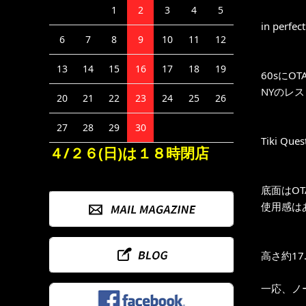
1
2
3
4
5
in perfec
6
7
8
9
10
11
12
13
14
15
16
17
18
19
60sにO
NYのレスト
20
21
22
23
24
25
26
27
28
29
30
Tiki 
４/２６(日)は１８時閉店
底面はO
使用感は
高さ約17.
一応、ノ