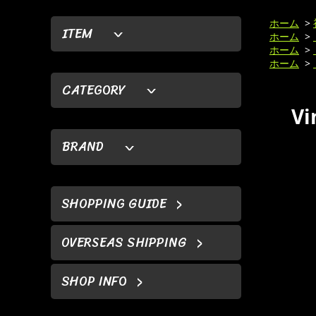
ホーム
>
ITEM
ホーム
>
ホーム
>
ホーム
>
CATEGORY
Vi
BRAND
SHOPPING GUIDE
OVERSEAS SHIPPING
SHOP INFO