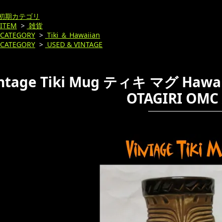
初期カテゴリ
ITEM
>
雑貨
CATEGORY
>
Tiki ＆ Hawaiian
CATEGORY
>
USED & VINTAGE
ntage Tiki Mug ティキ マグ Haw
OTAGIRI OM