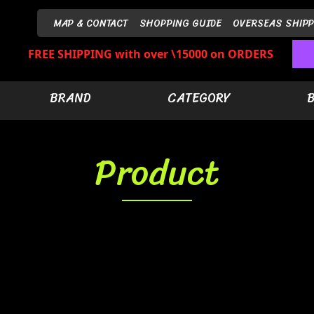
MAP & CONTACT
SHOPPING GUIDE
OVERSEAS SHIPP
FREE SHIPPING with over \15000 on ORDERS
BRAND
CATEGORY
Product