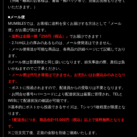
（沖縄・離島のお客様は、書留・郵パック等で、別途お見積もりさせて
いただきます。）
■メール便
MUMBLESでは、お客様に送料を安くお届けする方法として『メール
便』がお選び頂けます。
・
送料は全国一律『250円（税込）』
でお届けできます！
・2.1cm以上の厚みのあるものは、メール便発送はできません。
・メール便発送が可能な商品は、各商品の詳細ページにて記載しており
ます。
※メール便は普通郵便と同じ扱いになります。紛失事故の際、責任は負
いかねますのでご了承ください。
・
メール便は代引き発送はできません。お支払いはお振込みのみとなり
ます。
・ポストに投函されますので、配達員からの受取りは不要となります。
・お問合せ番号+バーコードにより配達状況は厳重に管理され、TELと
WEBにて配達状況の確認が可能です。
※基本的にポストから投函できるサイズは、Tシャツ1枚程度が限度とな
ります。
・
1配送先につき、商品合計15,000円（税込）以上で送料無料となりま
す。
※ご注文完了後、正規の金額を別途ご連絡いたします。