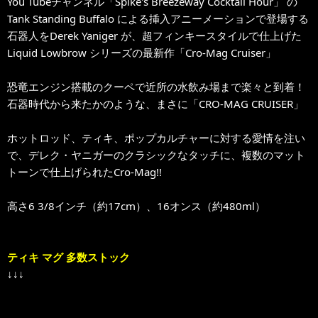
You Tubeチャンネル「Spike's Breezeway Cocktail Hour」 の
Tank Standing Buffalo による挿入アニーメーションで登場する
石器人をDerek Yaniger が、超フィンキースタイルで仕上げた
Liquid Lowbrow シリーズの最新作「Cro-Mag Cruiser」
恐竜エンジン搭載のクーペで近所の水飲み場まで楽々と到着！
石器時代から来たかのような、まさに「CRO-MAG CRUISER」
ホットロッド、ティキ、ポップカルチャーに対する愛情を注い
で、デレク・ヤニガーのクラシックなタッチに、複数のマット
トーンで仕上げられたCro-Mag!!
高さ6 3/8インチ（約17cm）、16オンス（約480ml）
ティキ マグ 多数ストック
↓↓↓