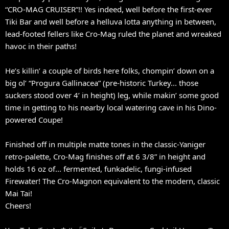
“CRO-MAG CRUISER”!! Yes indeed, well before the first-ever
Tiki Bar and well before a helluva lotta anything in between,
lead-footed fellers like Cro-Mag ruled the planet and wreaked
havoc in their paths!
He’s killin’ a couple of birds here folks, chompin’ down on a
big ol’ “Progura Gallinacea” (pre-historic Turkey... those
suckers stood over 4’ in height) leg, while makin’ some good
time in getting to his nearby local watering cave in his Dino-
powered Coupe!
Finished off in multiple matte tones in the classic-Yaniger
retro-palette, Cro-Mag finishes off at 6 3/8” in height and
holds 16 oz of... fermented, funkadelic, fungi-infused
Firewater! The Cro-Magnon equivalent to the modern, classic
Mai Tai!
Cheers!