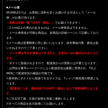
■メール便
MUMBLESでは、お客様に送料を安くお届けする方法として『メール
便』がお選び頂けます。
・
送料は全国一律『250円（税込）』
でお届けできます！
・2.1cm以上の厚みのあるものは、メール便発送はできません。
・メール便発送が可能な商品は、各商品の詳細ページにて記載しており
ます。
※メール便は普通郵便と同じ扱いになります。紛失事故の際、責任は負
いかねますのでご了承ください。
・
メール便は代引き発送はできません。お支払いはお振込みのみとなり
ます。
・ポストに投函されますので、配達員からの受取りは不要となります。
・お問合せ番号+バーコードにより配達状況は厳重に管理され、TELと
WEBにて配達状況の確認が可能です。
※基本的にポストから投函できるサイズは、Tシャツ1枚程度が限度とな
ります。
・
1配送先につき、商品合計15,000円（税込）以上で送料無料となりま
す。
※ご注文完了後、正規の金額を別途ご連絡いたします。
※すべての商品を佐川急便にてお届けします。