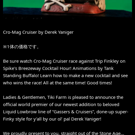
Cro-Mag Cruiser by Derek Yaniger
※1体の価格です。
Be sure watch Cro-Mag Cruiser race against Trip Finkley on
Spike's Breezeway Cocktail Hour! Animations by Tank
Standing Buffalo! Learn how to make a new cocktail and see
who wins the race! All at the same time! Good times!
Ladies & Gentlemen, Tiki Farm is pleased to announce the
official world premier of our newest addition to beloved
Liquid Lowbrow line of “Gassers & Cruisers”, done-up super-
Finky style for y’all by our ol’ pal Derek Yaniger!
We proudly present to you, straight out of the Stone Age...