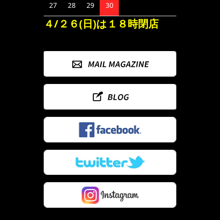
27
28
29
30
４/２６(日)は１８時閉店