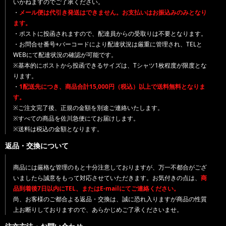
いかねますのでご了承ください。
・
メール便は代引き発送はできません。お支払いはお振込みのみとなり
ます。
・ポストに投函されますので、配達員からの受取りは不要となります。
・お問合せ番号+バーコードにより配達状況は厳重に管理され、TELと
WEBにて配達状況の確認が可能です。
※基本的にポストから投函できるサイズは、Tシャツ1枚程度が限度とな
ります。
・
1配送先につき、商品合計15,000円（税込）以上で送料無料となりま
す。
※ご注文完了後、正規の金額を別途ご連絡いたします。
※すべての商品を佐川急便にてお届けします。
※送料は税込の金額となります。
返品・交換について
商品には厳格な管理のもと十分注意しておりますが、万一不都合がござ
いましたら誠意をもって対応させていただきます。お気付きの点は、
商
品到着後7日以内にTEL、またはE-mailにてご連絡ください。
尚、お客様のご都合よる返品・交換は、誠に恐れ入りますが商品の性質
上お断りしておりますので、あらかじめご了承くださいませ。