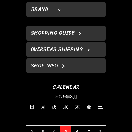
BRAND
SHOPPING GUIDE
OVERSEAS SHIPPING
SHOP INFO
CALENDAR
2026年8月
日
月
火
水
木
金
土
1
2
3
4
5
6
7
8