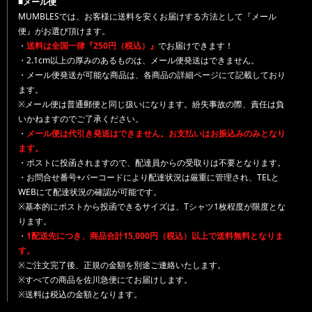
■メール便
MUMBLESでは、お客様に送料を安くお届けする方法として『メール
便』がお選び頂けます。
・
送料は全国一律『250円（税込）』
でお届けできます！
・2.1cm以上の厚みのあるものは、メール便発送はできません。
・メール便発送が可能な商品は、各商品の詳細ページにて記載しており
ます。
※メール便は普通郵便と同じ扱いになります。紛失事故の際、責任は負
いかねますのでご了承ください。
・
メール便は代引き発送はできません。お支払いはお振込みのみとなり
ます。
・ポストに投函されますので、配達員からの受取りは不要となります。
・お問合せ番号+バーコードにより配達状況は厳重に管理され、TELと
WEBにて配達状況の確認が可能です。
※基本的にポストから投函できるサイズは、Tシャツ1枚程度が限度とな
ります。
・
1配送先につき、商品合計15,000円（税込）以上で送料無料となりま
す。
※ご注文完了後、正規の金額を別途ご連絡いたします。
※すべての商品を佐川急便にてお届けします。
※送料は税込の金額となります。