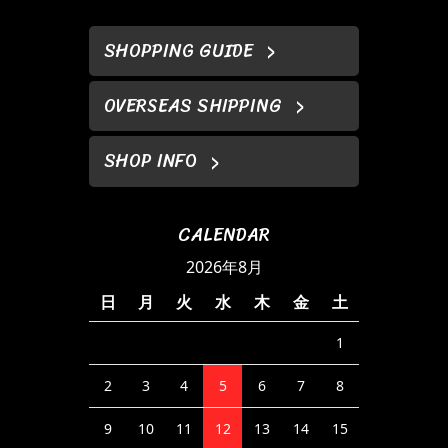
SHOPPING GUIDE
OVERSEAS SHIPPING
SHOP INFO
CALENDAR
2026年8月
日
月
火
水
木
金
土
1
2
3
4
5
6
7
8
9
10
11
12
13
14
15