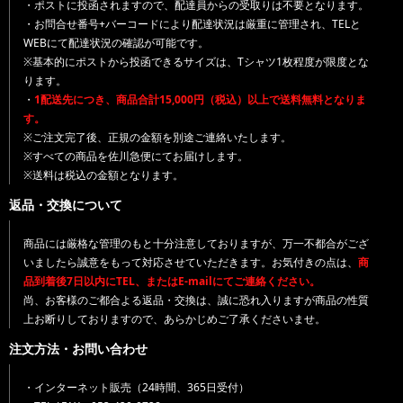
・ポストに投函されますので、配達員からの受取りは不要となります。
・お問合せ番号+バーコードにより配達状況は厳重に管理され、TELと
WEBにて配達状況の確認が可能です。
※基本的にポストから投函できるサイズは、Tシャツ1枚程度が限度とな
ります。
・
1配送先につき、商品合計15,000円（税込）以上で送料無料となりま
す。
※ご注文完了後、正規の金額を別途ご連絡いたします。
※すべての商品を佐川急便にてお届けします。
※送料は税込の金額となります。
返品・交換について
商品には厳格な管理のもと十分注意しておりますが、万一不都合がござ
いましたら誠意をもって対応させていただきます。お気付きの点は、
商
品到着後7日以内にTEL、またはE-mailにてご連絡ください。
尚、お客様のご都合よる返品・交換は、誠に恐れ入りますが商品の性質
上お断りしておりますので、あらかじめご了承くださいませ。
注文方法・お問い合わせ
・インターネット販売（24時間、365日受付）