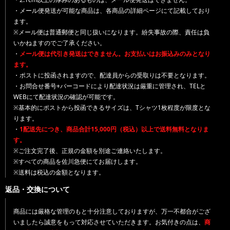
・メール便発送が可能な商品は、各商品の詳細ページにて記載しており
ます。
※メール便は普通郵便と同じ扱いになります。紛失事故の際、責任は負
いかねますのでご了承ください。
・
メール便は代引き発送はできません。お支払いはお振込みのみとなり
ます。
・ポストに投函されますので、配達員からの受取りは不要となります。
・お問合せ番号+バーコードにより配達状況は厳重に管理され、TELと
WEBにて配達状況の確認が可能です。
※基本的にポストから投函できるサイズは、Tシャツ1枚程度が限度とな
ります。
・
1配送先につき、商品合計15,000円（税込）以上で送料無料となりま
す。
※ご注文完了後、正規の金額を別途ご連絡いたします。
※すべての商品を佐川急便にてお届けします。
※送料は税込の金額となります。
返品・交換について
商品には厳格な管理のもと十分注意しておりますが、万一不都合がござ
いましたら誠意をもって対応させていただきます。お気付きの点は、
商