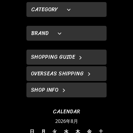
CATEGORY
BRAND
SHOPPING GUIDE
OVERSEAS SHIPPING
SHOP INFO
CALENDAR
2026年8月
日
月
火
水
木
金
土