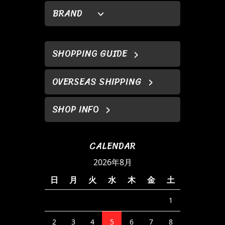
BRAND
SHOPPING GUIDE
OVERSEAS SHIPPING
SHOP INFO
CALENDAR
2026年8月
日
月
火
水
木
金
土
1
2
3
4
5
6
7
8