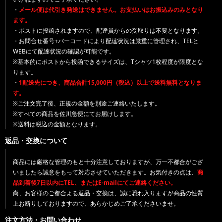
・
メール便は代引き発送はできません。お支払いはお振込みのみとなり
ます。
・ポストに投函されますので、配達員からの受取りは不要となります。
・お問合せ番号+バーコードにより配達状況は厳重に管理され、TELと
WEBにて配達状況の確認が可能です。
※基本的にポストから投函できるサイズは、Tシャツ1枚程度が限度とな
ります。
・
1配送先につき、商品合計15,000円（税込）以上で送料無料となりま
す。
※ご注文完了後、正規の金額を別途ご連絡いたします。
※すべての商品を佐川急便にてお届けします。
※送料は税込の金額となります。
返品・交換について
商品には厳格な管理のもと十分注意しておりますが、万一不都合がござ
いましたら誠意をもって対応させていただきます。お気付きの点は、
商
品到着後7日以内にTEL、またはE-mailにてご連絡ください。
尚、お客様のご都合よる返品・交換は、誠に恐れ入りますが商品の性質
上お断りしておりますので、あらかじめご了承くださいませ。
注文方法・お問い合わせ