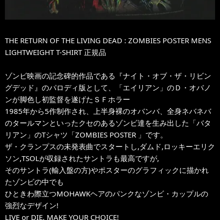
THE RETURN OF THE LIVING DEAD : ZOMBIES POSTER MENS
LIGHTWEIGHT T-SHIRT 正規品
ゾンビ映画の記念碑的作品である『ナイト・オブ・ザ・リビン
グデッド』のパロディ版として、「エイリアン」のＤ・オバノ
ンが脚色し初監督を遂げたＳＦホラー
1985年から5作制作され、上半身裸のオバンバ、全身ネバネバ
のタールマンといったクセのあるゾンビ達を生み出した「バタ
リアン」のTシャツ「ZOMBIES POSTER 」です。
ザ・クランプスの未発表曲でスタートし,ダムド,ロッキーエリク
ソン,TSOLが収録されたサントラも最高ですが,
そのサントラ(輸入盤の方)やポスターのグラフィックに描かれ
たゾンビの中でも
ひときわ際立つMOHAWKヘアのパンクなゾンビ・カップルの
強烈なデザイン!
LIVE or DIE, MAKE YOUR CHOICE!