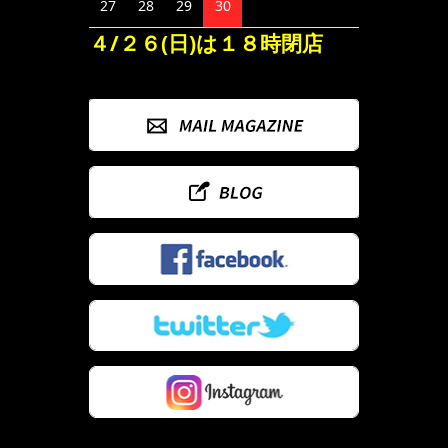
27
28
29
30
４/２６(日)は１８時閉店