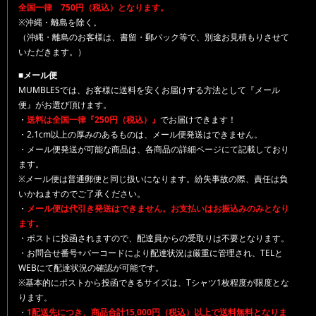
全国一律 750円（税込）となります。
※沖縄・離島を除く。
（沖縄・離島のお客様は、書留・郵パック等で、別途お見積もりさせて
いただきます。）
■メール便
MUMBLESでは、お客様に送料を安くお届けする方法として『メール
便』がお選び頂けます。
・
送料は全国一律『250円（税込）』
でお届けできます！
・2.1cm以上の厚みのあるものは、メール便発送はできません。
・メール便発送が可能な商品は、各商品の詳細ページにて記載しており
ます。
※メール便は普通郵便と同じ扱いになります。紛失事故の際、責任は負
いかねますのでご了承ください。
・
メール便は代引き発送はできません。お支払いはお振込みのみとなり
ます。
・ポストに投函されますので、配達員からの受取りは不要となります。
・お問合せ番号+バーコードにより配達状況は厳重に管理され、TELと
WEBにて配達状況の確認が可能です。
※基本的にポストから投函できるサイズは、Tシャツ1枚程度が限度とな
ります。
・
1配送先につき、商品合計15,000円（税込）以上で送料無料となりま