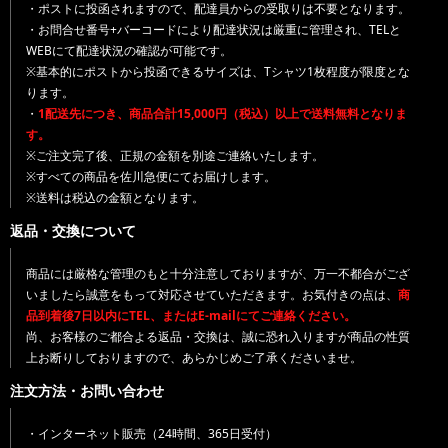
・ポストに投函されますので、配達員からの受取りは不要となります。
・お問合せ番号+バーコードにより配達状況は厳重に管理され、TELと
WEBにて配達状況の確認が可能です。
※基本的にポストから投函できるサイズは、Tシャツ1枚程度が限度とな
ります。
・
1配送先につき、商品合計15,000円（税込）以上で送料無料となりま
す。
※ご注文完了後、正規の金額を別途ご連絡いたします。
※すべての商品を佐川急便にてお届けします。
※送料は税込の金額となります。
返品・交換について
商品には厳格な管理のもと十分注意しておりますが、万一不都合がござ
いましたら誠意をもって対応させていただきます。お気付きの点は、
商
品到着後7日以内にTEL、またはE-mailにてご連絡ください。
尚、お客様のご都合よる返品・交換は、誠に恐れ入りますが商品の性質
上お断りしておりますので、あらかじめご了承くださいませ。
注文方法・お問い合わせ
・インターネット販売（24時間、365日受付）