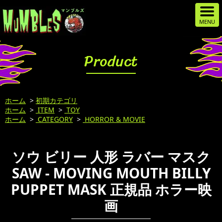
Product
ホーム
>
初期カテゴリ
ホーム
>
ITEM
>
TOY
ホーム
>
CATEGORY
>
HORROR & MOVIE
ソウ ビリー 人形 ラバー マスク
SAW - MOVING MOUTH BILLY
PUPPET MASK 正規品 ホラー映
画