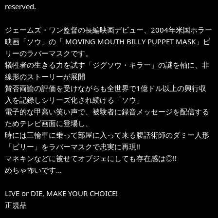
reserved.
ジェームズ・ワン監督の長編映画デビュー、2004年米国ホラー
映画「ソウ」の「 MOVING MOUTH BILLY PUPPET MASK」ビ
リーのラバーマスクです。
犠牲者の生きる力を試す「ジグソウ・キラー」の謎を軸に、非
線形のストーリーが展開
賛否両論の評価を受けながらも全世界で1億ドル以上の興行収
入を記録しシリーズ化され続ける「ソウ」
電子的な甲高い笑い声で、被験者に録音メッセージを配信する
ためテレビ画面に登場し、
時には三輪車に乗って部屋に入って来る腹話術師のダミー人形
「ビリー」をラバーマスクで忠実に再現!!
マネキンなどに被せてオブジェにしても存在感は◎!!
めちゃ怖いです...
LIVE or DIE, MAKE YOUR CHOICE!
正規品