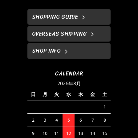
SHOPPING GUIDE
OVERSEAS SHIPPING
SHOP INFO
CALENDAR
2026年8月
日
月
火
水
木
金
土
1
2
3
4
5
6
7
8
9
10
11
12
13
14
15