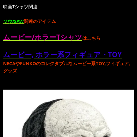
映画Tシャツ関連
ソウ/SAW
関連のアイテム
ムービー/ホラーTシャツ
はこちら
ムービー, ホラー系フィギュア・TOY
NECA
や
FUNKO
のコレクタブルな
ムービー系TOY,フィギュア,
グッズ