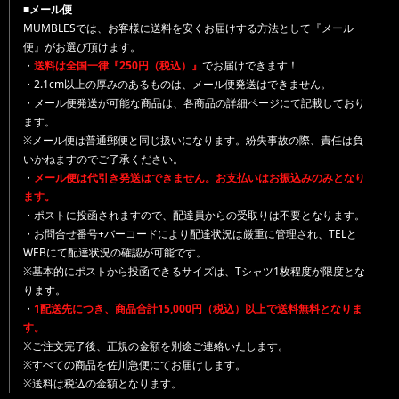
■メール便
MUMBLESでは、お客様に送料を安くお届けする方法として『メール
便』がお選び頂けます。
・
送料は全国一律『250円（税込）』
でお届けできます！
・2.1cm以上の厚みのあるものは、メール便発送はできません。
・メール便発送が可能な商品は、各商品の詳細ページにて記載しており
ます。
※メール便は普通郵便と同じ扱いになります。紛失事故の際、責任は負
いかねますのでご了承ください。
・
メール便は代引き発送はできません。お支払いはお振込みのみとなり
ます。
・ポストに投函されますので、配達員からの受取りは不要となります。
・お問合せ番号+バーコードにより配達状況は厳重に管理され、TELと
WEBにて配達状況の確認が可能です。
※基本的にポストから投函できるサイズは、Tシャツ1枚程度が限度とな
ります。
・
1配送先につき、商品合計15,000円（税込）以上で送料無料となりま
す。
※ご注文完了後、正規の金額を別途ご連絡いたします。
※すべての商品を佐川急便にてお届けします。
※送料は税込の金額となります。