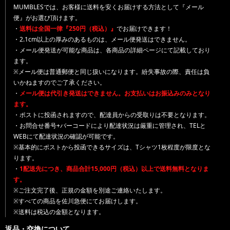
MUMBLESでは、お客様に送料を安くお届けする方法として『メール
便』がお選び頂けます。
・
送料は全国一律『250円（税込）』
でお届けできます！
・2.1cm以上の厚みのあるものは、メール便発送はできません。
・メール便発送が可能な商品は、各商品の詳細ページにて記載しており
ます。
※メール便は普通郵便と同じ扱いになります。紛失事故の際、責任は負
いかねますのでご了承ください。
・
メール便は代引き発送はできません。お支払いはお振込みのみとなり
ます。
・ポストに投函されますので、配達員からの受取りは不要となります。
・お問合せ番号+バーコードにより配達状況は厳重に管理され、TELと
WEBにて配達状況の確認が可能です。
※基本的にポストから投函できるサイズは、Tシャツ1枚程度が限度とな
ります。
・
1配送先につき、商品合計15,000円（税込）以上で送料無料となりま
す。
※ご注文完了後、正規の金額を別途ご連絡いたします。
※すべての商品を佐川急便にてお届けします。
※送料は税込の金額となります。
返品・交換について