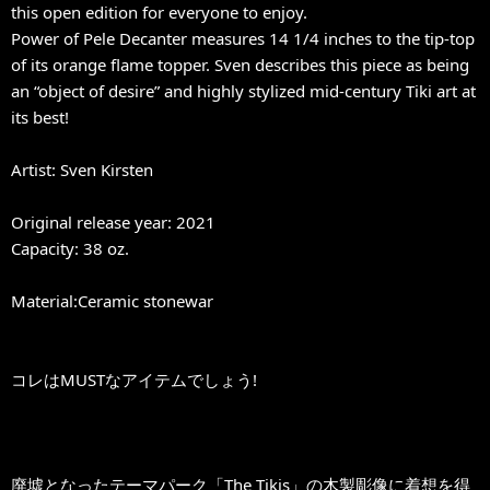
this open edition for everyone to enjoy.
Power of Pele Decanter measures 14 1/4 inches to the tip-top
of its orange flame topper. Sven describes this piece as being
an “object of desire” and highly stylized mid-century Tiki art at
its best!
Artist: Sven Kirsten
Original release year: 2021
Capacity: 38 oz.
Material:Ceramic stonewar
コレはMUSTなアイテムでしょう!
廃墟となったテーマパーク「The Tikis」の木製彫像に着想を得