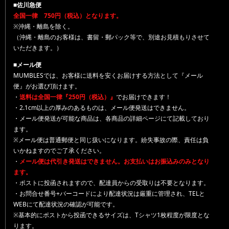
■佐川急便
全国一律 750円（税込）となります。
※沖縄・離島を除く。
（沖縄・離島のお客様は、書留・郵パック等で、別途お見積もりさせて
いただきます。）
■メール便
MUMBLESでは、お客様に送料を安くお届けする方法として『メール
便』がお選び頂けます。
・
送料は全国一律『250円（税込）』
でお届けできます！
・2.1cm以上の厚みのあるものは、メール便発送はできません。
・メール便発送が可能な商品は、各商品の詳細ページにて記載しており
ます。
※メール便は普通郵便と同じ扱いになります。紛失事故の際、責任は負
いかねますのでご了承ください。
・
メール便は代引き発送はできません。お支払いはお振込みのみとなり
ます。
・ポストに投函されますので、配達員からの受取りは不要となります。
・お問合せ番号+バーコードにより配達状況は厳重に管理され、TELと
WEBにて配達状況の確認が可能です。
※基本的にポストから投函できるサイズは、Tシャツ1枚程度が限度とな
ります。